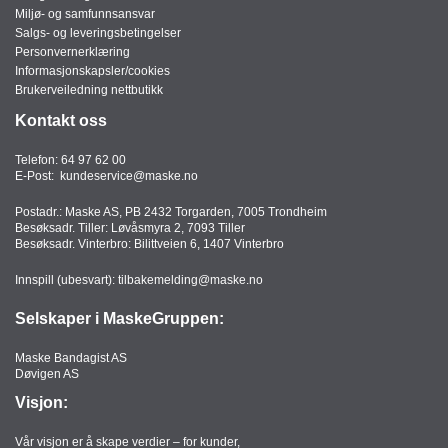
Miljø- og samfunnsansvar
Salgs- og leveringsbetingelser
Personvernerklæring
Informasjonskapsler/cookies
Brukerveiledning nettbutikk
Kontakt oss
Telefon:
64 97 62 00
E-Post:
kundeservice@maske.no
Postadr.: Maske AS, PB 2432 Torgarden, 7005 Trondheim
Besøksadr. Tiller: Løvåsmyra 2, 7093 Tiller
Besøksadr. Vinterbro: Bilittveien 6, 1407 Vinterbro
Innspill (ubesvart):
tilbakemelding@maske.no
Selskaper i MaskeGruppen:
Maske Bandagist AS
Døvigen AS
Visjon:
Vår visjon er å skape verdier – for kunder,