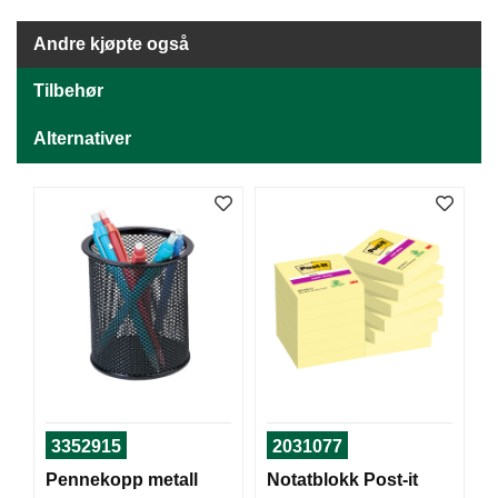
J
Ø
K
Andre kjøpte også
K
E
Tilbehør
N
Alternativer
E
M
B
A
L
L
A
S
J
E
3352915
2031077
K
O
Pennekopp metall
Notatblokk Post-it
N