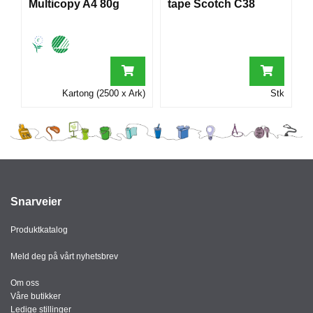
Multicopy A4 80g
tape Scotch C38
I
G
R
A
Kartong (2500 x Ark)
Stk
F
I
S
K
Snarveier
Produktkatalog
Meld deg på vårt nyhetsbrev
Om oss
Våre butikker
Ledige stillinger