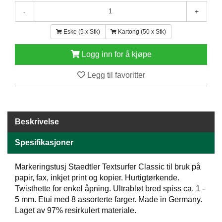
E
-
+
N
H
Eske (5 x Stk)
Kartong (50 x Stk)
O
L
Logg inn for å kjøpe
D
/
Legg til favoritter
T
Ø
R
K
Beskrivelse
K
Spesifikasjoner
A
N
T
Markeringstusj Staedtler Textsurfer Classic til bruk på
I
papir, fax, inkjet print og kopier. Hurtigtørkende.
N
Twisthette for enkel åpning. Ultrabløt bred spiss ca. 1 -
E
5 mm. Etui med 8 assorterte farger. Made in Germany.
/
Laget av 97% resirkulert materiale.
K