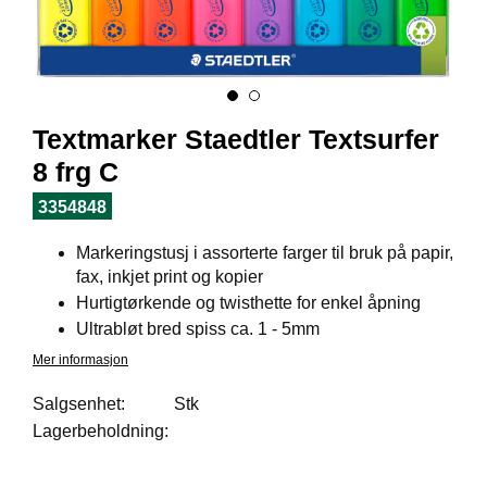
I
L
J
Ø
S
O
R
Textmarker Staedtler Textsurfer
T
8 frg C
I
M
3354848
E
N
Markeringstusj i assorterte farger til bruk på papir,
T
fax, inkjet print og kopier
Hurtigtørkende og twisthette for enkel åpning
Ultrabløt bred spiss ca. 1 - 5mm
H
E
Mer informasjon
L
S
Salgsenhet:
Stk
E
Lagerbeholdning:
R