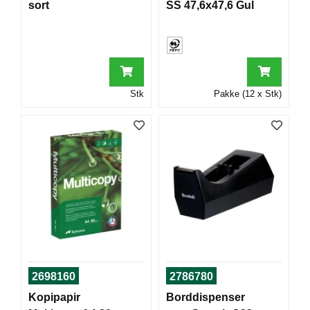
sort
SS 47,6x47,6 Gul
T
O
R
/
S
K
O
Stk
Pakke (12 x Stk)
L
E
D
A
T
A
/
E
R
G
O
2698160
2786780
N
O
Kopipapir
Borddispenser
M