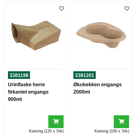
3381198
3381201
Urinflaske herre
Økobekken engangs
firkantet engangs
2000ml
900ml
Kartong (120 x Stk)
Kartong (100 x Stk)