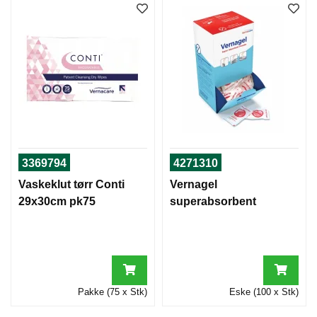
3369794
4271310
Vaskeklut tørr Conti
Vernagel
29x30cm pk75
superabsorbent
Pakke (75 x Stk)
Eske (100 x Stk)