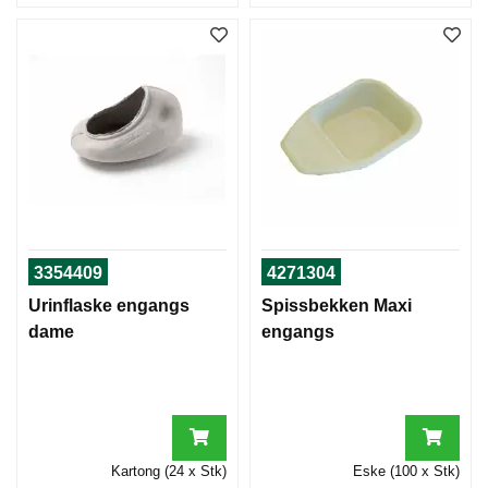
3354409
4271304
Urinflaske engangs
Spissbekken Maxi
dame
engangs
Kartong (24 x Stk)
Eske (100 x Stk)