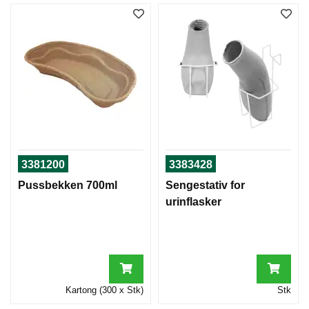
3381200
3383428
Pussbekken 700ml
Sengestativ for
urinflasker
Kartong (300 x Stk)
Stk