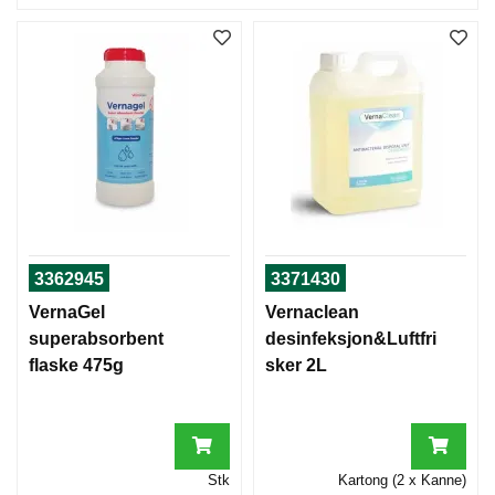
3362945
3371430
VernaGel
Vernaclean
superabsorbent
desinfeksjon&Luftfri
flaske 475g
sker 2L
Stk
Kartong (2 x Kanne)