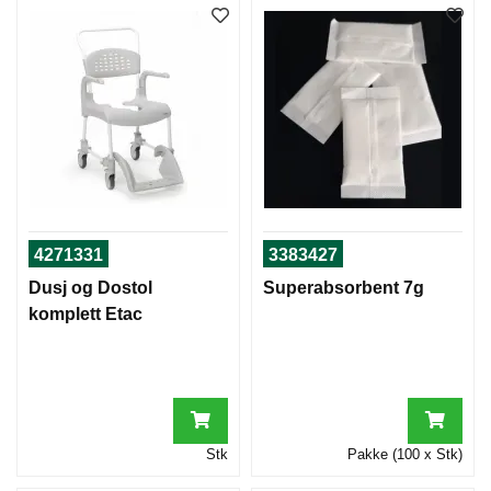
4271331
3383427
Dusj og Dostol
Superabsorbent 7g
komplett Etac
Stk
Pakke (100 x Stk)