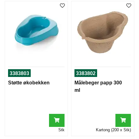
3383803
3383802
Støtte økobekken
Målebeger papp 300
ml
Stk
Kartong (200 x Stk)