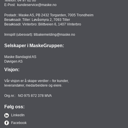
Telefon:
64 97 62 00
E-Post:
kundeservice@maske.no
Postadr.: Maske AS, PB 2432 Torgarden, 7005 Trondheim
Besøksadr. Tiller: Løvåsmyra 2, 7093 Tiller
Besøksadr. Vinterbro: Bilittveien 6, 1407 Vinterbro
Innspill (ubesvart):
tilbakemelding@maske.no
Selskaper i MaskeGruppen:
Maske Bandagist AS
Døvigen AS
Visjon:
Vår visjon er å skape verdier – for kunder,
leverandører, medarbeidere og eiere.
Org.nr.: NO 975 872 378 MVA
Følg oss:
LinkedIn
Facebook