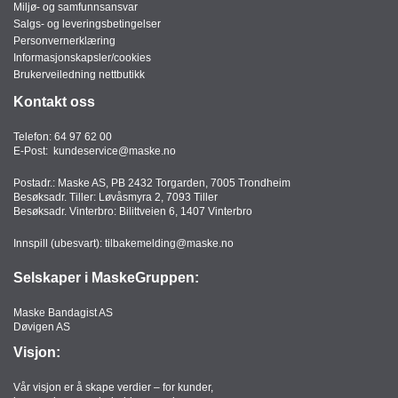
Miljø- og samfunnsansvar
Salgs- og leveringsbetingelser
Personvernerklæring
Informasjonskapsler/cookies
Brukerveiledning nettbutikk
Kontakt oss
Telefon:
64 97 62 00
E-Post:
kundeservice@maske.no
Postadr.: Maske AS, PB 2432 Torgarden, 7005 Trondheim
Besøksadr. Tiller: Løvåsmyra 2, 7093 Tiller
Besøksadr. Vinterbro: Bilittveien 6, 1407 Vinterbro
Innspill (ubesvart):
tilbakemelding@maske.no
Selskaper i MaskeGruppen:
Maske Bandagist AS
Døvigen AS
Visjon:
Vår visjon er å skape verdier – for kunder,