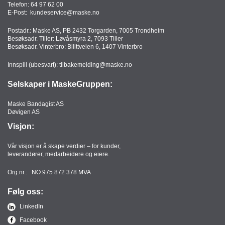
Telefon:
64 97 62 00
E-Post:
kundeservice@maske.no
Postadr.: Maske AS, PB 2432 Torgarden, 7005 Trondheim
Besøksadr. Tiller: Løvåsmyra 2, 7093 Tiller
Besøksadr. Vinterbro: Bilittveien 6, 1407 Vinterbro
Innspill (ubesvart):
tilbakemelding@maske.no
Selskaper i MaskeGruppen:
Maske Bandagist AS
Døvigen AS
Visjon:
Vår visjon er å skape verdier – for kunder,
leverandører, medarbeidere og eiere.
Org.nr.: NO 975 872 378 MVA
Følg oss:
LinkedIn
Facebook