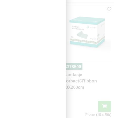
3376444
3378500
Bandasje
Bandasje
Sorbact®Gel
Sorbact®Ribbon
Dressing 7,5x7,5cm
10X200cm
Pakke (10 x Stk)
Pakke (10 x Stk)