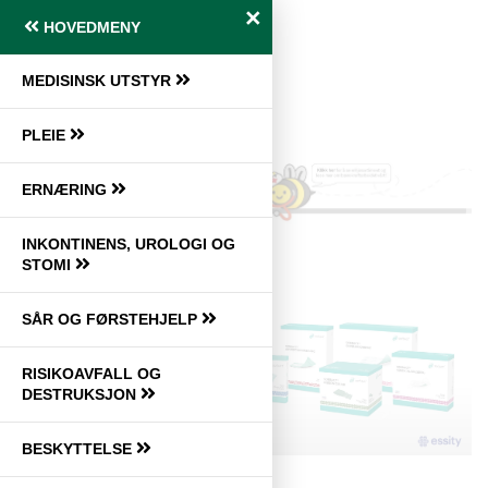
l
l
×
g
HOVEDMENY
e
e
g
n
n
l
a
MEDISINSK UTSTYR
a
e
v
v
n
i
i
Forside
Helse
a
PLEIE
g
g
v
a
a
i
ERNÆRING
t
t
g
i
i
a
INKONTINENS, UROLOGI OG
o
o
t
STOMI
n
n
i
o
SÅR OG FØRSTEHJELP
n
RISIKOAVFALL OG
DESTRUKSJON
BESKYTTELSE