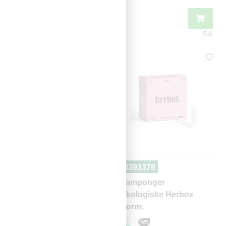
Stk
Stk
3390140
3393378
Bind økologiske
Tamponger
Herbox
økologiske Herbox
norm.