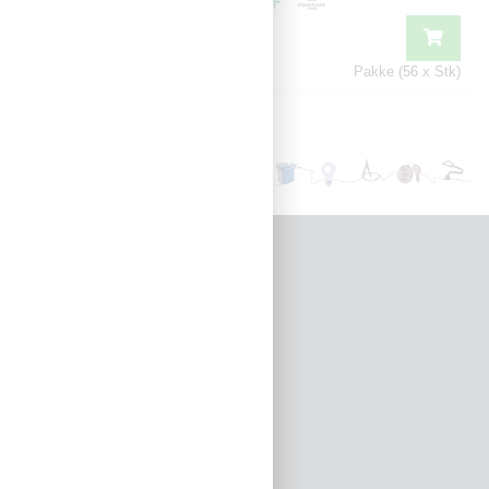
Pakke (10 x Stk)
Pakke (56 x Stk)
Snarveier
Produktkatalog
Meld deg på vårt nyhetsbrev
Om oss
Våre butikker
Ledige stillinger
Miljø- og samfunnsansvar