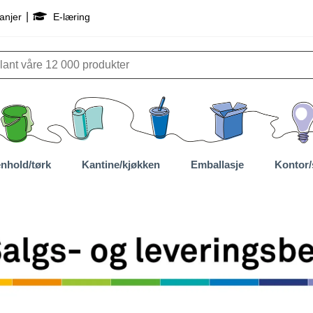
|
anjer
E-læring
nhold/tørk
Kantine/kjøkken
Emballasje
Kontor/