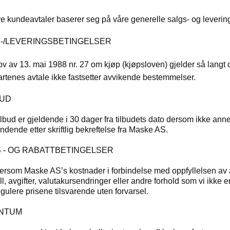
re kundeavtaler baserer seg på våre generelle salgs- og leverin
-/LEVERINGSBETINGELSER
ov av 13. mai 1988 nr. 27 om kjøp (kjøpsloven) gjelder så langt d
artenes avtale ikke fastsetter avvikende bestemmelser.
BUD
lbud er gjeldende i 30 dager fra tilbudets dato dersom ikke annet 
indende etter skriftlig bekreftelse fra Maske AS.
IS - OG RABATTBETINGELSER
ersom Maske AS’s kostnader i forbindelse med oppfyllelsen av a
ll, avgifter, valutakursendringer eller andre forhold som vi ikke 
egulere prisene tilsvarende uten forvarsel.
ANTUM