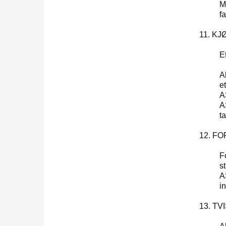
M
f
11. K
E
A
e
AS
A
ta
12. F
F
s
A
i
13. T