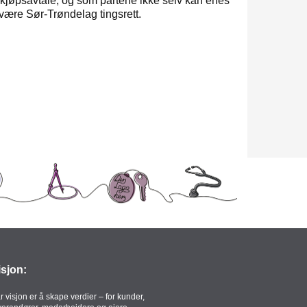
kjøpsavtale, og som partene ikke selv kan enes
 være Sør-Trøndelag tingsrett.
isjon:
r visjon er å skape verdier – for kunder,