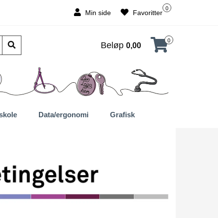
0
Min side
Favoritter
0
Beløp
0,00
skole
Data/ergonomi
Grafisk