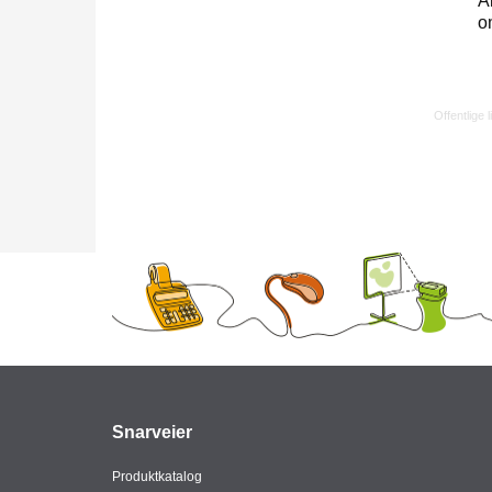
A
o
Offentlige l
Snarveier
Produktkatalog