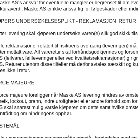
aske AS’s ansvar for eventuelle mangler er begrenset til omlever
akturaverdi. Maske AS er ikke ansvarlig for følgeskader eller indi
JØPERS UNDERSØKELSESPLIKT - REKLAMASJON RETUR
tter levering skal kjøperen undersøke varen(e) slik god skikk tilsi
lle reklamasjoner relatert til risikoens overgang (leveringen) 
tter mottatt vare. All vareretur skal forhåndsgodkjennes og fors
 (feilvarer, feilleveringer eller ved kvalitetsreklamasjoner) gir g
S. Returer utenom disse tilfeller må derfor avtales særskilt og kun
es ikke i retur.
ORCE MAJEURE
orce majeure foreligger når Maske AS levering hindres av omste
treik, lockout, brann, indre uroligheter eller andre forhold som 
S skal snarest mulig varsle kjøperen om dette samt hvilke omste
nntrådt og om hindringens opphør.
VISTEMÅL