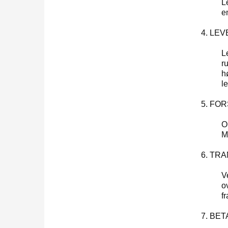
L
em
4. LE
L
r
h
l
5. FO
O
Mi
6. TR
V
o
fr
7. BE