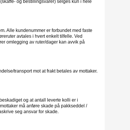
(skaffe- og bestillingsvarer) selges kun i hele
system. Alle kundenummer er forbundet med faste
ruter avtales i hvert enkelt tilfelle. Ved
rer omlegging av ruter/dager kan avvik på
ndelse/transport mot at frakt betales av mottaker.
kadiget og at antall leverte kolli er i
mottaker må anføre skade på pakkseddel /
fraskrive seg ansvar for skade.