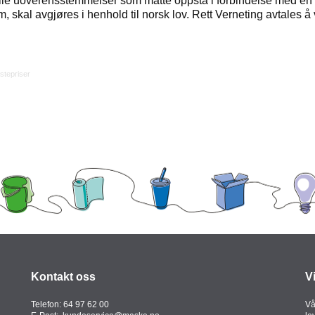
lle uoverensstemmelser som måtte oppstå i forbindelse med en 
m, skal avgjøres i henhold til norsk lov. Rett Verneting avtales å
istepriser
Kontakt oss
V
Telefon:
64 97 62 00
Vå