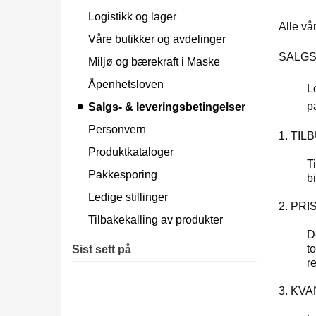
Logistikk og lager
Alle vå
Våre butikker og avdelinger
SALGS
Miljø og bærekraft i Maske
Åpenhetsloven
L
p
Salgs- & leveringsbetingelser
Personvern
1. TIL
Produktkataloger
Ti
Pakkesporing
b
Ledige stillinger
2. PR
Tilbakekalling av produkter
D
to
Sist sett på
r
3. KV