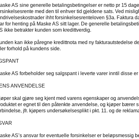
aske AS sine generelle betalingsbetingelser er netto pr 15 dager.
orsinkelsesrente med den til enhver tid gjeldene sats. Ved misli
nndrivelseskostnader ihht forsinkelsesrenteloven §3a. Faktura da
lar for henting på Maske AS sitt lager. De generelle betalingsbeti
S ikke betrakter kunden som kredittverdig.
unden kan ikke påregne kredittnota med ny fakturautstedelse d
ller forhold på kundens side.
LGSPANT
aske AS forbeholder seg salgspant i leverte varer inntil disse er b
RENS ANVENDELSE
jøper skal gjøre seg kjent med varens egenskaper og anvendel
roduktet er egnet til den påtenkte anvendelse, og kjøper bærer s
rbindelse, jfr. kjøpers undersøkelsesplikt i pkt. 11. og de reklama
NSVAR
aske AS’s ansvar for eventuelle forsinkelser er beløpsmessig be