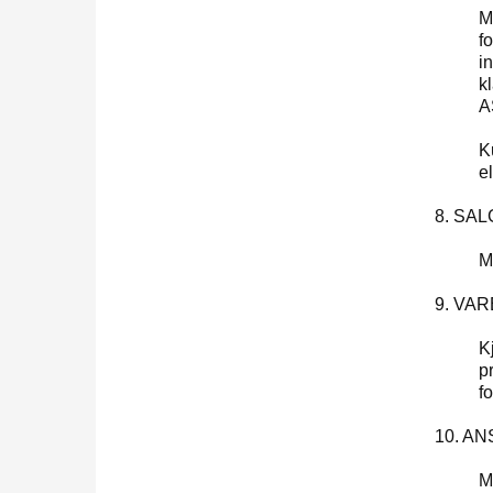
M
f
i
k
A
K
e
8. SA
M
9. VA
K
p
fo
10. A
M