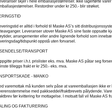
everanser skjer i hele emballasjestørrelser. Ikke lagerførte varer 
ballasjestørrelser. Restordrer under kr 250.- blir strøket.
VERINGSTID
everingstid er alltid i forhold til Maske AS’s sitt distribusjons
uteavganger. Leveranser utover Maske AS sine faste oppsatte kjøre
øytider, arrangementer eller andre lignende forhold som innebæ
everingsdag/tidspunkt oppstå uten forvarsel.
RSENDELSE/TRANSPORT
ppgitte priser i.h.t. prislister eks. mva. Maske AS påtar seg forse
nste tilleggs frakt er kr 250.- eks. mva.
ANSPORTSKADE - MANKO
ed varemottak må kunden selv påse at vareemballasjen ikke er bes
verensstemmelse med pakkseddel/fraktbrevets pålydende. Vare
aktbrev før kvittering for mottagelse. I motsatt fall vil Maske AS 
TALING OG FAKTURERING