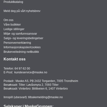
Produktkatalog
Ø
R
Meld deg på vårt nyhetsbrev
Om oss
A
Våre butikker
U
Ledige stillinger
D
Miljø- og samfunnsansvar
I
Salgs- og leveringsbetingelser
O
Personvernerklæring
V
Informasjonskapsler/cookies
I
Brukerveiledning nettbutikk
S
Kontakt oss
U
E
Telefon:
64 97 62 00
L
E-Post:
kundeservice@maske.no
T
U
Postadr.: Maske AS, PB 2432 Torgarden, 7005 Trondheim
T
Besøksadr. Tiller: Løvåsmyra 2, 7093 Tiller
S
Besøksadr. Vinterbro: Bilittveien 6, 1407 Vinterbro
T
Y
Innspill (ubesvart):
tilbakemelding@maske.no
R
Selskaper i MaskeGruppen: