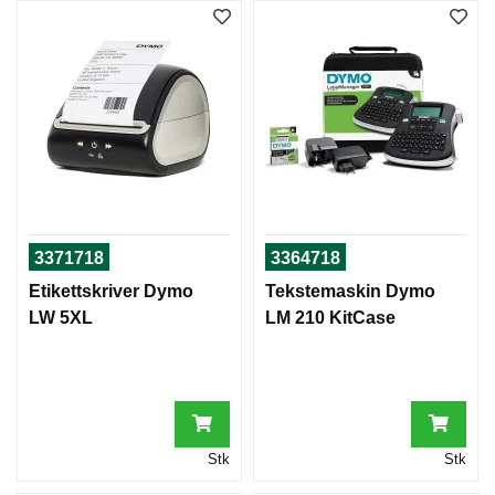
K
R
I
V
E
R
E
,
S
K
A
N
3371718
3364718
N
E
Etikettskriver Dymo
Tekstemaskin Dymo
R
LW 5XL
LM 210 KitCase
E
O
G
R
E
K
V
Stk
Stk
I
S