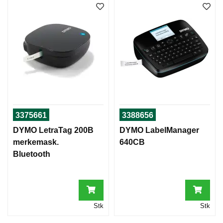
I
T
A
L
A
G
R
I
N
3375661
3388656
G
O
DYMO LetraTag 200B
DYMO LabelManager
G
merkemask.
640CB
B
Bluetooth
A
C
K
U
P
Stk
Stk