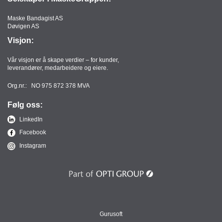
M
Maske Bandagist AS
O
Døvigen AS
B
Visjon:
I
L
O
Vår visjon er å skape verdier – for kunder,
leverandører, medarbeidere og eiere.
G
N
Org.nr.: NO 975 872 378 MVA
E
T
Følg oss:
T
B
LinkedIn
R
Facebook
E
T
Instagram
T
Gurusoft