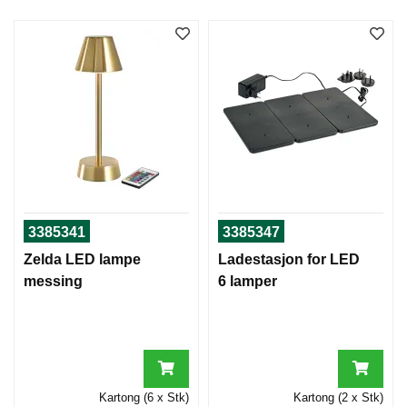
S
E
R
V
E
R
I
N
G
3385341
3385347
Zelda LED lampe
Ladestasjon for LED
S
T
messing
6 lamper
O
R
H
U
S
H
Kartong (6 x Stk)
Kartong (2 x Stk)
O