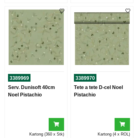
L
D
N
I
N
G
S
E
S
O
N
3389969
3389970
G
Serv. Dunisoft 40cm
Tete a tete D-cel Noel
Noel Pistachio
Pistachio
M
A
T
M
E
R
Kartong (360 x Stk)
Kartong (4 x ROL)