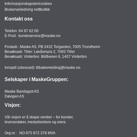
Informasjonskapsler/cookies
Brukerveiledning nettbutikk
Kontakt oss
Telefon:
64 97 62 00
E-Post:
kundeservice@maske.no
Postadr.: Maske AS, PB 2432 Torgarden, 7005 Trondheim
Besøksadr. Tiller: Løvåsmyra 2, 7093 Tiller
Besøksadr. Vinterbro: Bilittveien 6, 1407 Vinterbro
Innspill (ubesvart):
tilbakemelding@maske.no
Selskaper i MaskeGruppen:
Maske Bandagist AS
Døvigen AS
Visjon:
Vår visjon er å skape verdier – for kunder,
leverandører, medarbeidere og eiere.
Org.nr.: NO 975 872 378 MVA