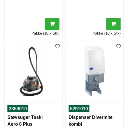
S
E
M
A
S
K
I
Pakke (10 x Stk)
Pakke (10 x Stk)
N
E
R
O
G
D
A
M
P
V
A
S
K
3359010
5291010
E
R
Støvsuger Taski
Dispenser Divermite
E
Aero 8 Plus
kombi