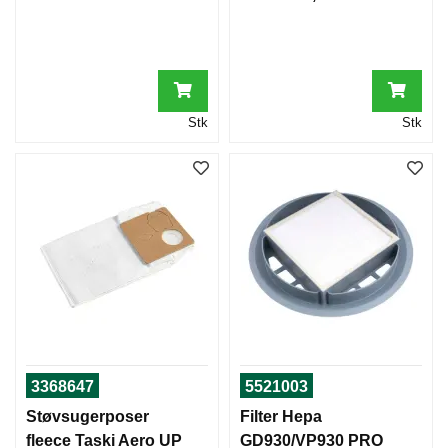
R
V
A
S
Stk
Stk
K
E
M
A
S
K
I
N
E
R
O
G
T
Ø
3368647
5521003
R
K
Støvsugerposer
Filter Hepa
E
fleece Taski Aero UP
GD930/VP930 PRO
T