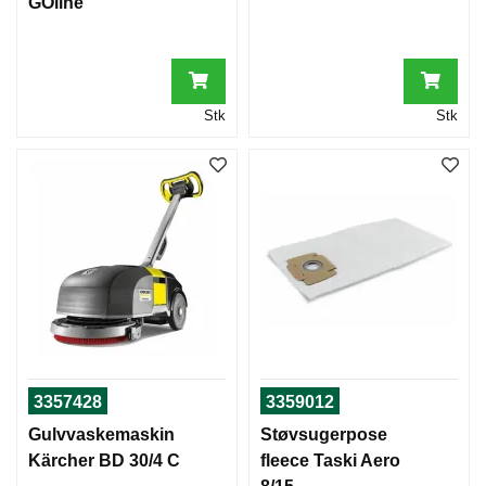
GOline
Stk
Stk
3357428
3359012
Gulvvaskemaskin
Støvsugerpose
Kärcher BD 30/4 C
fleece Taski Aero