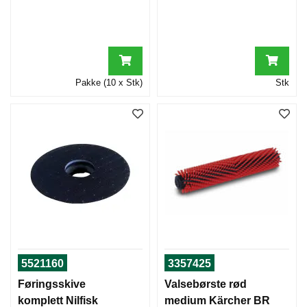
R
O
M
L
E
R
Pakke (10 x Stk)
Stk
H
I
-
S
P
E
E
D
,
S
K
U
5521160
3357425
R
E
Føringsskive
Valsebørste rød
-
komplett Nilfisk
medium Kärcher BR
O