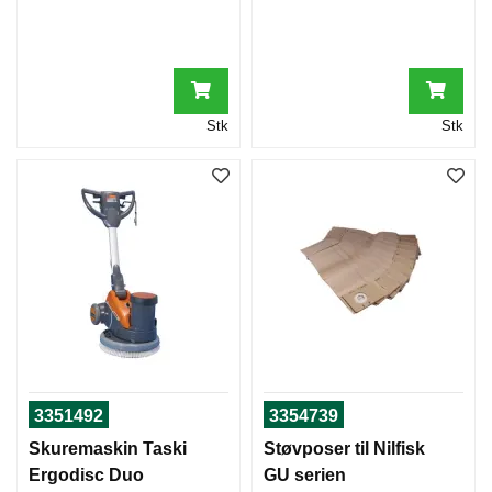
Stk
Stk
3351492
3354739
Skuremaskin Taski
Støvposer til Nilfisk
Ergodisc Duo
GU serien