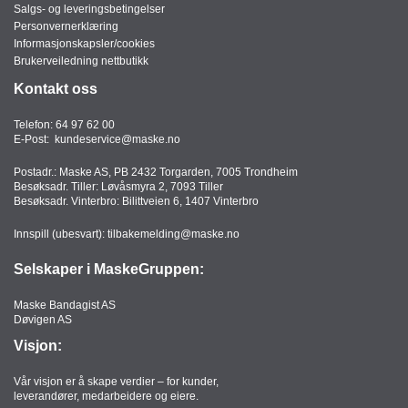
Salgs- og leveringsbetingelser
Personvernerklæring
Informasjonskapsler/cookies
Brukerveiledning nettbutikk
Kontakt oss
Telefon:
64 97 62 00
E-Post:
kundeservice@maske.no
Postadr.: Maske AS, PB 2432 Torgarden, 7005 Trondheim
Besøksadr. Tiller: Løvåsmyra 2, 7093 Tiller
Besøksadr. Vinterbro: Bilittveien 6, 1407 Vinterbro
Innspill (ubesvart):
tilbakemelding@maske.no
Selskaper i MaskeGruppen:
Maske Bandagist AS
Døvigen AS
Visjon:
Vår visjon er å skape verdier – for kunder,
leverandører, medarbeidere og eiere.