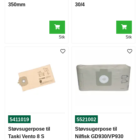
350mm
30/4
G
F
E
I
E
M
Stk
Stk
A
S
K
I
N
E
R
T
E
P
P
E
5411019
5521002
R
E
Støvsugerpose til
Støvsugerpose til
N
Taski Vento 8 S
Nilfisk GD930/VP930