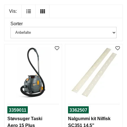
G
V
Vis:
A
N
Sorter
N
S
U
G
E
R
E
G
U
L
V
M
A
S
3359011
3362507
K
I
Støvsuger Taski
Nalgummi kit Nilfisk
N
Aero 15 Plus
SC351 14,5"
E