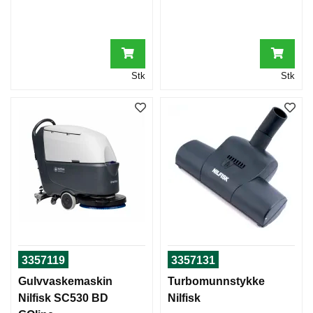
Stk
Stk
3357119
3357131
Gulvvaskemaskin
Turbomunnstykke
Nilfisk SC530 BD
Nilfisk