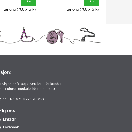
Kartong (700 x Stk)
Kartong (700 x Stk)
isjon:
r visjon er å skape verdier – for kunder,
verandører, medarbeidere og eiere.
g.nr.: NO 975 872 378 MVA
ølg oss:
LinkedIn
Facebook