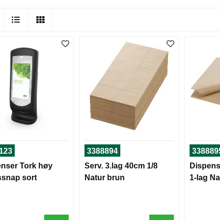
123
3388894
338889
nser Tork høy
Serv. 3.lag 40cm 1/8
Dispens
snap sort
Natur brun
1-lag Na