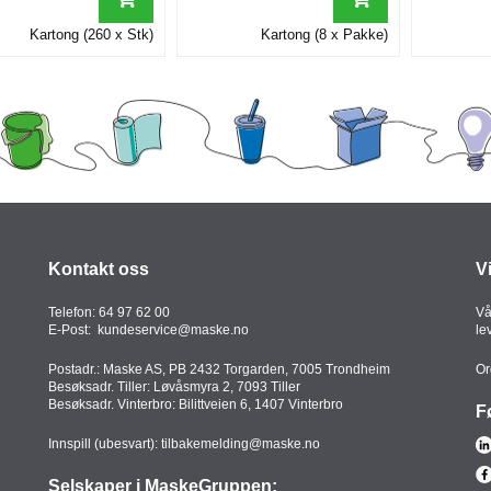
Kartong (260 x Stk)
Kartong (8 x Pakke)
Kontakt oss
V
Telefon:
64 97 62 00
Vå
E-Post:
kundeservice@maske.no
le
Postadr.: Maske AS, PB 2432 Torgarden, 7005 Trondheim
Or
Besøksadr. Tiller: Løvåsmyra 2, 7093 Tiller
Besøksadr. Vinterbro: Bilittveien 6, 1407 Vinterbro
F
Innspill (ubesvart):
tilbakemelding@maske.no
Selskaper i MaskeGruppen: