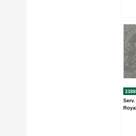
3388
Serv.
Royal