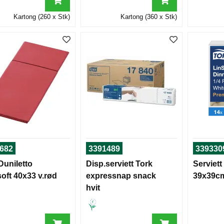
Kartong (260 x Stk)
Kartong (360 x Stk)
682
3391489
339330
Duniletto
Disp.serviett Tork
Serviett
oft 40x33 v.rød
expressnap snack
39x39cm
hvit