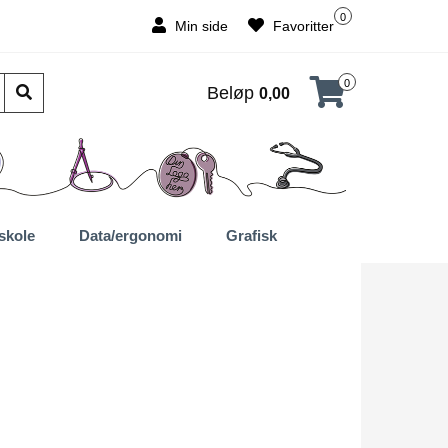
0
Min side
Favoritter
0
Beløp
0,00
skole
Data/ergonomi
Grafisk