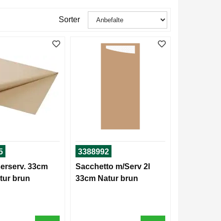
Sorter
5
3388992
erserv. 33cm
Sacchetto m/Serv 2l
tur brun
33cm Natur brun