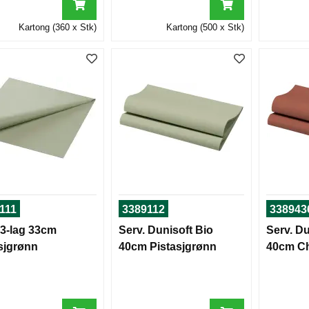
Kartong (360 x Stk)
Kartong (500 x Stk)
111
3389112
338943
 3-lag 33cm
Serv. Dunisoft Bio
Serv. Du
sjgrønn
40cm Pistasjgrønn
40cm C