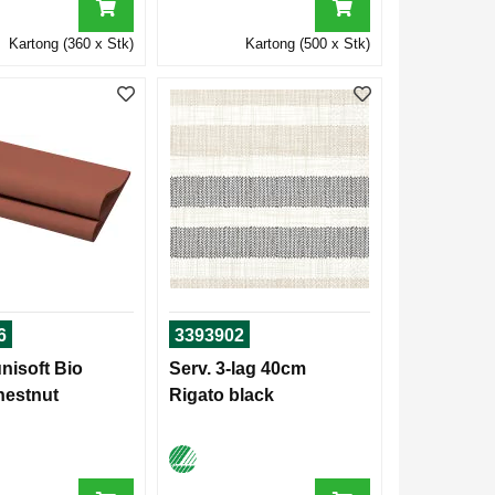
Kartong (360 x Stk)
Kartong (500 x Stk)
6
3393902
nisoft Bio
Serv. 3-lag 40cm
hestnut
Rigato black