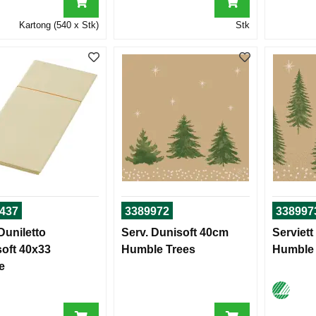
Kartong (540 x Stk)
Stk
437
3389972
338997
Duniletto
Serv. Dunisoft 40cm
Serviet
oft 40x33
Humble Trees
Humble 
e