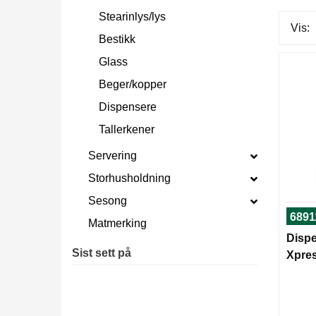
Stearinlys/lys
Vis:
Bestikk
Glass
Beger/kopper
Dispensere
Tallerkener
Servering
Storhusholdning
Sesong
6891
Matmerking
Dispe
Sist sett på
Xpres