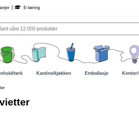
|
anjer
E-læring
nhold/tørk
Kantine/kjøkken
Emballasje
Kontor/
ter
vietter