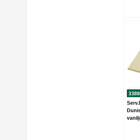
3389
Serv.
Dunis
vanilj