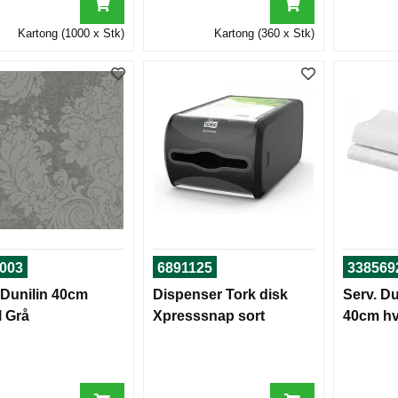
Kartong (1000 x Stk)
Kartong (360 x Stk)
003
6891125
338569
 Dunilin 40cm
Dispenser Tork disk
Serv. Du
 Grå
Xpresssnap sort
40cm hv