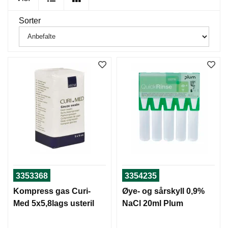
Sorter
3353368
3354235
Kompress gas Curi-
Øye- og sårskyll 0,9%
Med 5x5,8lags usteril
NaCl 20ml Plum