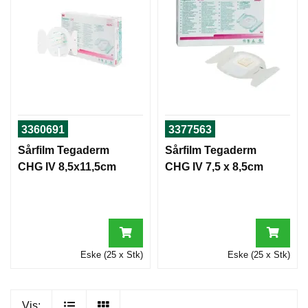
S
Å
R
O
G
K
O
M
3360691
3377563
P
R
Sårfilm Tegaderm
Sårfilm Tegaderm
E
CHG IV 8,5x11,5cm
CHG IV 7,5 x 8,5cm
S
J
O
N
Eske (25 x Stk)
Eske (25 x Stk)
Vis: