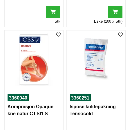
Stk
Eske (100 x Stk)
3360040
3360251
Kompresjon Opaque
Ispose kuldepakning
kne natur CT kl1 S
Tensocold