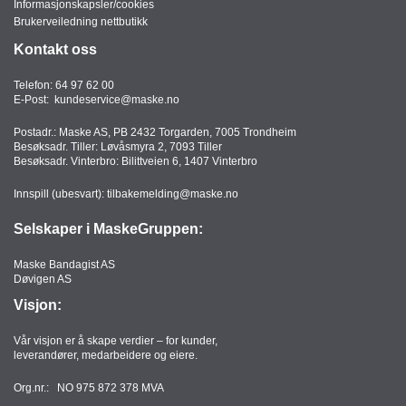
Informasjonskapsler/cookies
Brukerveiledning nettbutikk
Kontakt oss
Telefon:
64 97 62 00
E-Post:
kundeservice@maske.no
Postadr.: Maske AS, PB 2432 Torgarden, 7005 Trondheim
Besøksadr. Tiller: Løvåsmyra 2, 7093 Tiller
Besøksadr. Vinterbro: Bilittveien 6, 1407 Vinterbro
Innspill (ubesvart):
tilbakemelding@maske.no
Selskaper i MaskeGruppen:
Maske Bandagist AS
Døvigen AS
Visjon:
Vår visjon er å skape verdier – for kunder,
leverandører, medarbeidere og eiere.
Org.nr.: NO 975 872 378 MVA