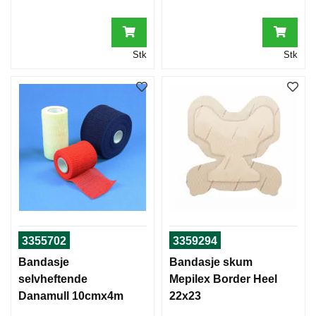
Stk
Stk
3355702
3359294
Bandasje
Bandasje skum
selvheftende
Mepilex Border Heel
Danamull 10cmx4m
22x23