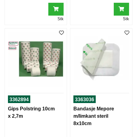
Stk
Stk
3362894
3363036
Gips Polstring 10cm
Bandasje Mepore
x 2,7m
m/limkant steril
8x10cm