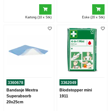
Kartong (10 x Stk)
Eske (20 x Stk)
3360678
3362049
Bandasje Mextra
Blodstopper mini
Superabsorb
1911
20x25cm