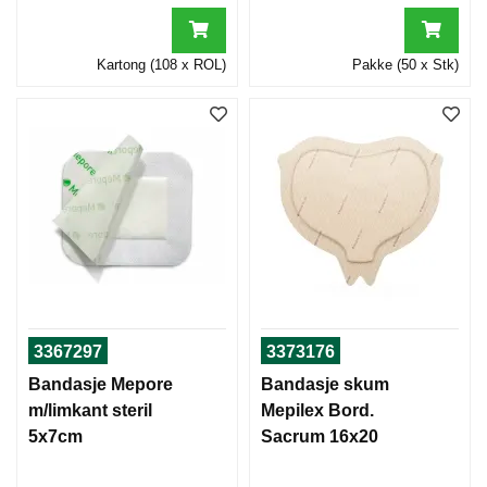
Kartong (108 x ROL)
Pakke (50 x Stk)
3367297
3373176
Bandasje Mepore
Bandasje skum
m/limkant steril
Mepilex Bord.
5x7cm
Sacrum 16x20