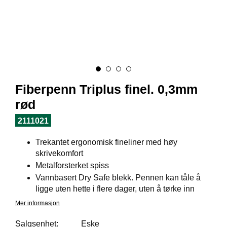
I
L
J
Ø
S
O
R
T
I
Fiberpenn Triplus finel. 0,3mm
M
E
rød
N
T
2111021
Trekantet ergonomisk fineliner med høy
H
skrivekomfort
E
Metalforsterket spiss
L
Vannbasert Dry Safe blekk. Pennen kan tåle å
S
ligge uten hette i flere dager, uten å tørke inn
E
Mer informasjon
Salgsenhet:
Eske
R