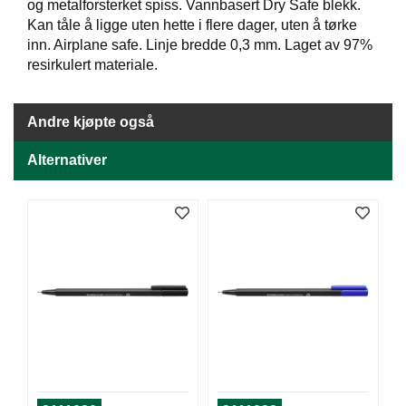
J
og metalforsterket spiss. Vannbasert Dry Safe blekk.
Ø
Kan tåle å ligge uten hette i flere dager, uten å tørke
K
inn. Airplane safe. Linje bredde 0,3 mm. Laget av 97%
K
resirkulert materiale.
E
N
Andre kjøpte også
E
Alternativer
M
B
A
L
L
A
S
J
E
K
O
N