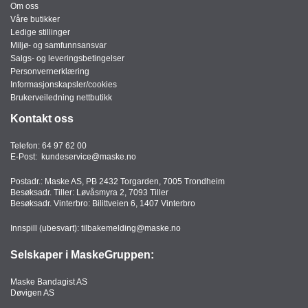
Om oss
Våre butikker
Ledige stillinger
Miljø- og samfunnsansvar
Salgs- og leveringsbetingelser
Personvernerklæring
Informasjonskapsler/cookies
Brukerveiledning nettbutikk
Kontakt oss
Telefon:
64 97 62 00
E-Post:
kundeservice@maske.no
Postadr.: Maske AS, PB 2432 Torgarden, 7005 Trondheim
Besøksadr. Tiller: Løvåsmyra 2, 7093 Tiller
Besøksadr. Vinterbro: Bilittveien 6, 1407 Vinterbro
Innspill (ubesvart):
tilbakemelding@maske.no
Selskaper i MaskeGruppen:
Maske Bandagist AS
Døvigen AS