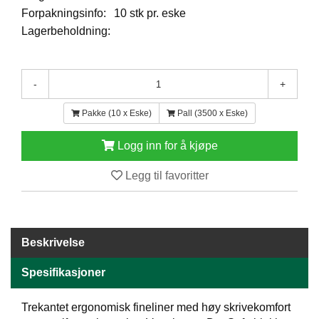
E
Forpakningsinfo:
10 stk pr. eske
N
Lagerbeholdning:
H
O
L
D
-
+
/
T
Pakke (10 x Eske)
Pall (3500 x Eske)
Ø
R
Logg inn for å kjøpe
K
Legg til favoritter
K
A
N
T
Beskrivelse
I
N
Spesifikasjoner
E
/
K
Trekantet ergonomisk fineliner med høy skrivekomfort