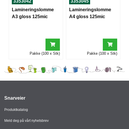
3353042
3353045
I
Lamineringslomme
Lamineringslomme
A3 gloss 125mic
A4 gloss 125mic
G
R
A
F
I
S
Pakke (100 x Stk)
Pakke (100 x Stk)
K
Snarveier
Produktkatalog
Meld deg på vårt nyhetsbrev