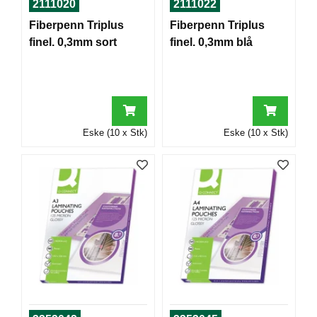
2111020
2111022
T
O
Fiberpenn Triplus
Fiberpenn Triplus
R
finel. 0,3mm sort
finel. 0,3mm blå
/
S
K
O
L
E
Eske (10 x Stk)
Eske (10 x Stk)
D
A
T
A
/
E
R
G
O
N
O
M