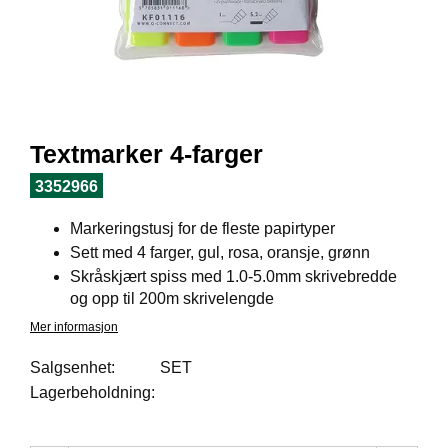
I
L
J
Ø
S
O
R
T
Textmarker 4-farger
I
M
3352966
E
N
Markeringstusj for de fleste papirtyper
T
Sett med 4 farger, gul, rosa, oransje, grønn
Skråskjært spiss med 1.0-5.0mm skrivebredde
og opp til 200m skrivelengde
H
E
Mer informasjon
L
S
Salgsenhet:
SET
E
Lagerbeholdning:
R