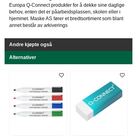
J
Europa Q-Connect produkter for å dekke sine daglige
Ø
K
behov, enten det er påarbeidsplassen, skolen eller i
K
hjemmet. Maske AS fører et bredtsortiment som blant
E
annet består av arkiverings
N
Andre kjøpte også
E
M
Alternativer
B
A
L
L
A
S
J
E
K
O
N