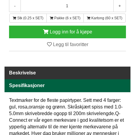
E
-
+
N
H
Stk (0.25 x SET)
Pakke (6 x SET)
Kartong (60 x SET)
O
L
Logg inn for å kjøpe
D
/
Legg til favoritter
T
Ø
R
K
Beskrivelse
K
Spesifikasjoner
A
N
Textmarker for de fleste papirtyper. Sett med 4 farger:
T
I
gul, rosa,oransje og grønn. Skråskjært spiss med 1.0-
N
5.0mm skrivebredde ogopp til 200m skrivelengde.Q-
E
Connect er vår egen merkevare i god kvalitetsom er et
/
ypperlig alternativ til de mer kjente merkevarene på
K
markedet. Hver dag bruker millioner av mennesker i