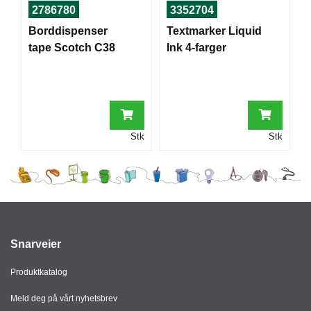
I
2786780
3352704
Borddispenser
Textmarker Liquid
tape Scotch C38
Ink 4-farger
G
R
A
F
I
S
K
Stk
Stk
Snarveier
Produktkatalog
Meld deg på vårt nyhetsbrev