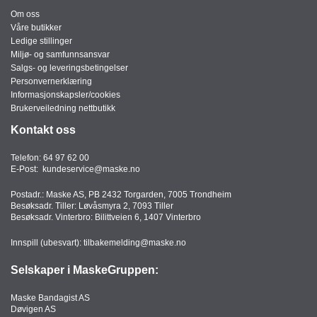
Om oss
Våre butikker
Ledige stillinger
Miljø- og samfunnsansvar
Salgs- og leveringsbetingelser
Personvernerklæring
Informasjonskapsler/cookies
Brukerveiledning nettbutikk
Kontakt oss
Telefon:
64 97 62 00
E-Post:
kundeservice@maske.no
Postadr.: Maske AS, PB 2432 Torgarden, 7005 Trondheim
Besøksadr. Tiller: Løvåsmyra 2, 7093 Tiller
Besøksadr. Vinterbro: Bilittveien 6, 1407 Vinterbro
Innspill (ubesvart):
tilbakemelding@maske.no
Selskaper i MaskeGruppen:
Maske Bandagist AS
Døvigen AS