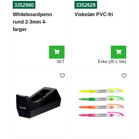
T
3352980
3352629
O
Whiteboardpenn
Viskelær PVC-fri
R
/
rund 2-3mm 4-
S
farger
K
O
L
E
SET
Eske (20 x Stk)
D
A
T
A
/
E
R
G
O
N
O
M