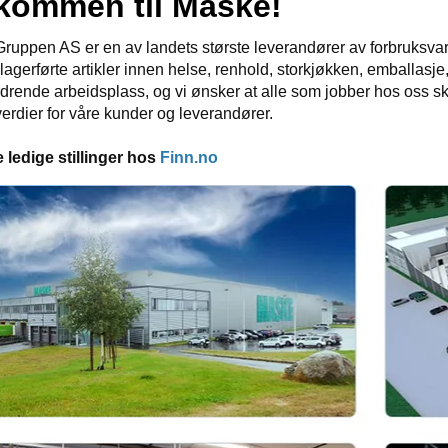
kommen til Maske!
uppen AS er en av landets største leverandører av forbruksvarer 
lagerførte artikler innen helse, renhold, storkjøkken, emballasje
rdrende arbeidsplass, og vi ønsker at alle som jobber hos oss ska
erdier for våre kunder og leverandører.
 ledige stillinger hos
Finn.no