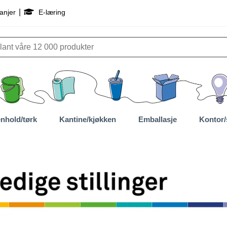
|
anjer
E-læring
nhold/tørk
Kantine/kjøkken
Emballasje
Kontor/