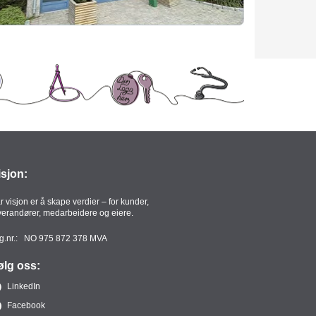
isjon:
r visjon er å skape verdier – for kunder,
verandører, medarbeidere og eiere.
g.nr.: NO 975 872 378 MVA
ølg oss:
LinkedIn
Facebook