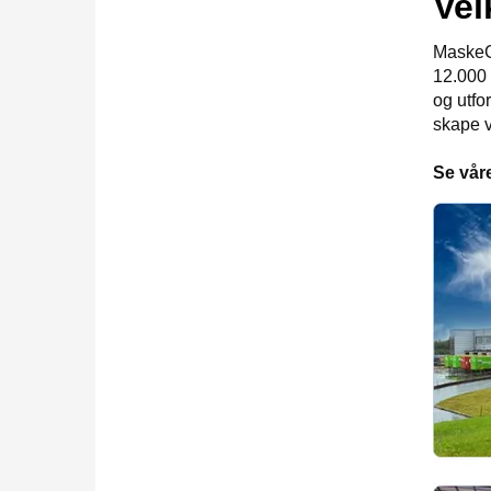
Vel
MaskeGr
12.000 
og utfo
skape v
Se våre