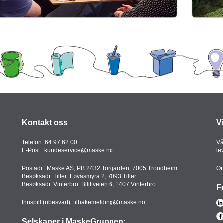
Kontakt oss
V
Telefon:
64 97 62 00
Vå
E-Post:
kundeservice@maske.no
le
Postadr.: Maske AS, PB 2432 Torgarden, 7005 Trondheim
Or
Besøksadr. Tiller: Løvåsmyra 2, 7093 Tiller
Besøksadr. Vinterbro: Bilittveien 6, 1407 Vinterbro
F
Innspill (ubesvart):
tilbakemelding@maske.no
Selskaper i MaskeGruppen: