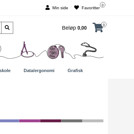
0
Min side
Favoritter
0
Beløp
0,00
skole
Data/ergonomi
Grafisk