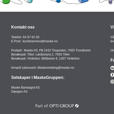
Kontakt oss
V
Telefon:
64 97 62 00
Vå
E-Post:
kundeservice@maske.no
le
Postadr.: Maske AS, PB 2432 Torgarden, 7005 Trondheim
Or
Besøksadr. Tiller: Løvåsmyra 2, 7093 Tiller
Besøksadr. Vinterbro: Bilittveien 6, 1407 Vinterbro
F
Innspill (ubesvart):
tilbakemelding@maske.no
Selskaper i MaskeGruppen:
Maske Bandagist AS
Døvigen AS