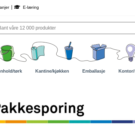
|
anjer
E-læring
nhold/tørk
Kantine/kjøkken
Emballasje
Kontor/