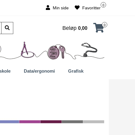
0
Min side
Favoritter
0
Beløp
0,00
skole
Data/ergonomi
Grafisk