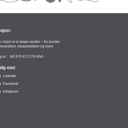
isjon:
r visjon er å skape verdier – for kunder,
verandører, medarbeidere og eiere.
g.nr.: NO 975 872 378 MVA
ølg oss:
LinkedIn
Facebook
Instagram