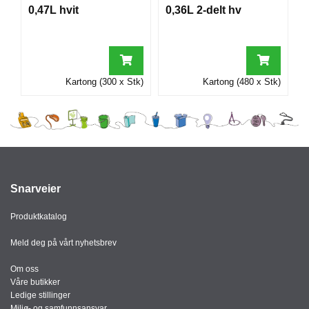
I
0,47L hvit
0,36L 2-delt hv
G
R
Kartong (300 x Stk)
Kartong (480 x Stk)
A
F
I
S
K
Snarveier
Produktkatalog
Meld deg på vårt nyhetsbrev
Om oss
Våre butikker
Ledige stillinger
Miljø- og samfunnsansvar