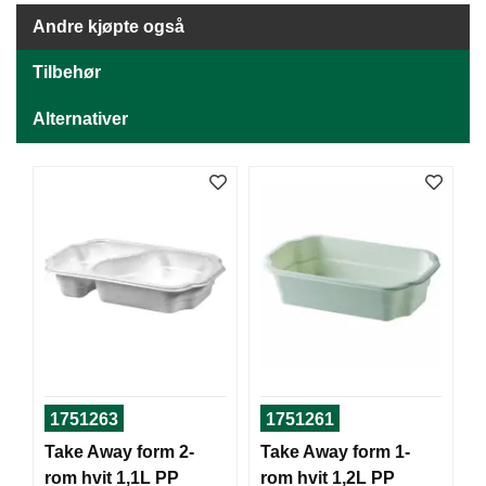
J
Ø
Andre kjøpte også
K
K
Tilbehør
E
N
Alternativer
E
M
B
A
L
L
A
S
J
E
1751263
1751261
K
Take Away form 2-
Take Away form 1-
O
rom hvit 1,1L PP
rom hvit 1,2L PP
N