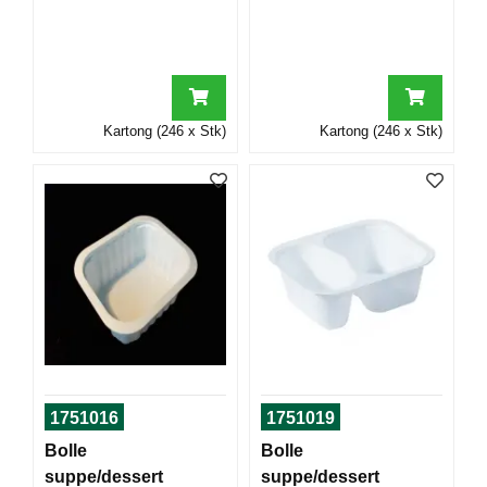
T
O
R
/
S
K
Kartong (246 x Stk)
Kartong (246 x Stk)
O
L
E
D
A
T
A
/
E
R
G
1751016
1751019
O
N
Bolle
Bolle
O
suppe/dessert
suppe/dessert
M