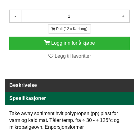
E
N
-
+
H
O
L
Pall (12 x Kartong)
D
/
Logg inn for å kjøpe
T
Ø
Legg til favoritter
R
K
Beskrivelse
K
A
N
Spesifikasjoner
T
I
Take away sortiment hvit polypropen (pp) plast for
N
varm og kald mat. Tåler temp. fra ÷ 30 - + 125°c og
E
mikrobølgeovn. Enporsjonsformer
/
K