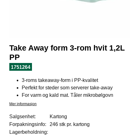
I
L
J
Ø
S
O
R
T
Take Away form 3-rom hvit 1,2L
I
M
PP
E
N
1751264
T
3-roms takeaway-form i PP-kvalitet
Perfekt for steder som serverer take-away
H
For varm og kald mat. Tåler mikrobølgovn
E
Mer informasjon
L
S
Salgsenhet:
Kartong
E
Forpakningsinfo:
246 stk pr. kartong
Lagerbeholdning:
R