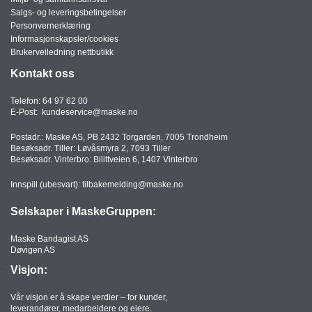
Salgs- og leveringsbetingelser
Personvernerklæring
Informasjonskapsler/cookies
Brukerveiledning nettbutikk
Kontakt oss
Telefon:
64 97 62 00
E-Post:
kundeservice@maske.no
Postadr.: Maske AS, PB 2432 Torgarden, 7005 Trondheim
Besøksadr. Tiller: Løvåsmyra 2, 7093 Tiller
Besøksadr. Vinterbro: Bilittveien 6, 1407 Vinterbro
Innspill (ubesvart):
tilbakemelding@maske.no
Selskaper i MaskeGruppen:
Maske Bandagist AS
Døvigen AS
Visjon:
Vår visjon er å skape verdier – for kunder,
leverandører, medarbeidere og eiere.