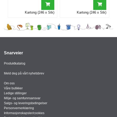
I
Kartong (246 x Stk)
Kartong (246 x Stk)
G
R
A
F
I
S
K
Snarveier
Produktkatalog
Meld deg på vårt nyhetsbrev
Om oss
Våre butikker
Ledige stillinger
Miljø- og samfunnsansvar
Salgs- og leveringsbetingelser
Personvernerklæring
Informasjonskapsler/cookies