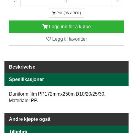
-
+
E
N
Pall (96 x ROL)
H
O
Logg inn for å kjøpe
L
D
Legg til favoritter
/
T
Ø
R
K
Beskrivelse
Spesifikasjoner
K
A
N
Duniform film PP172mmx250m D10/20/25/30.
T
Materiale: PP.
I
N
E
Andre kjøpte også
/
K
Tilbehør