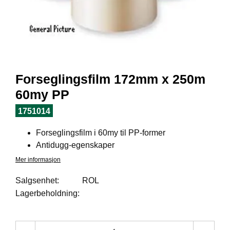
I
L
J
Ø
S
O
R
T
Forseglingsfilm 172mm x 250m
I
M
60my PP
E
N
1751014
T
Forseglingsfilm i 60my til PP-former
Antidugg-egenskaper
H
Mer informasjon
E
L
Salgsenhet:
ROL
S
Lagerbeholdning:
E
R