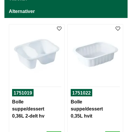
J
Ø
K
Alternativer
K
E
N
E
M
B
A
L
L
A
S
1751019
1751022
J
E
Bolle
Bolle
suppe/dessert
suppe/dessert
0,36L 2-delt hv
0,35L hvit
K
O
N