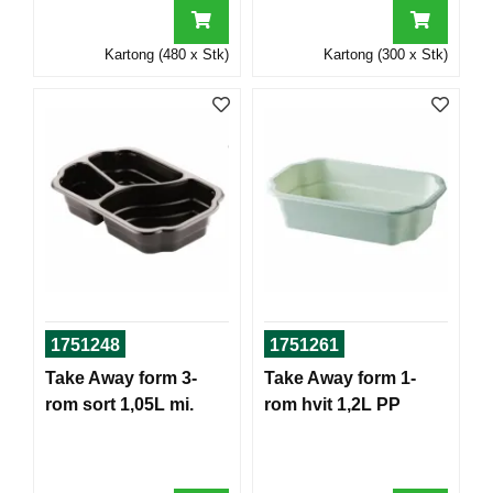
T
O
Kartong (480 x Stk)
Kartong (300 x Stk)
R
/
S
K
O
L
E
D
A
T
A
/
1751248
1751261
E
Take Away form 3-
Take Away form 1-
R
G
rom sort 1,05L mi.
rom hvit 1,2L PP
O
N
O
M