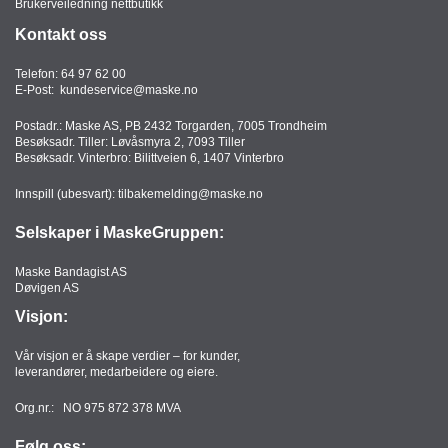
Brukerveiledning nettbutikk
Kontakt oss
Telefon:
64 97 62 00
E-Post:
kundeservice@maske.no
Postadr.: Maske AS, PB 2432 Torgarden, 7005 Trondheim
Besøksadr. Tiller: Løvåsmyra 2, 7093 Tiller
Besøksadr. Vinterbro: Bilittveien 6, 1407 Vinterbro
Innspill (ubesvart):
tilbakemelding@maske.no
Selskaper i MaskeGruppen:
Maske Bandagist AS
Døvigen AS
Visjon:
Vår visjon er å skape verdier – for kunder,
leverandører, medarbeidere og eiere.
Org.nr.: NO 975 872 378 MVA
Følg oss: