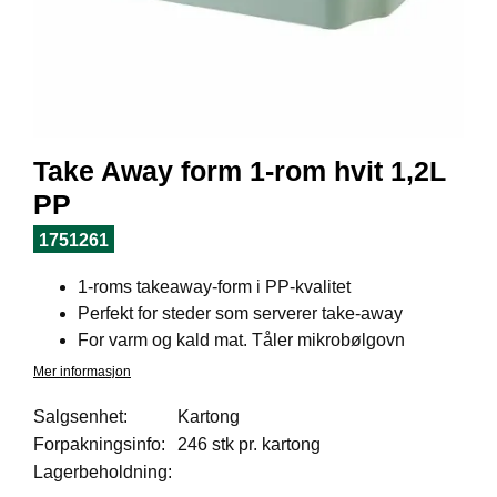
I
L
J
Ø
S
O
R
T
Take Away form 1-rom hvit 1,2L
I
M
PP
E
N
1751261
T
1-roms takeaway-form i PP-kvalitet
Perfekt for steder som serverer take-away
H
For varm og kald mat. Tåler mikrobølgovn
E
Mer informasjon
L
S
Salgsenhet:
Kartong
E
Forpakningsinfo:
246 stk pr. kartong
Lagerbeholdning:
R