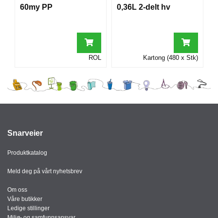
I
60my PP
0,36L 2-delt hv
G
R
ROL
Kartong (480 x Stk)
A
F
I
S
K
Snarveier
Produktkatalog
Meld deg på vårt nyhetsbrev
Om oss
Våre butikker
Ledige stillinger
Miljø- og samfunnsansvar