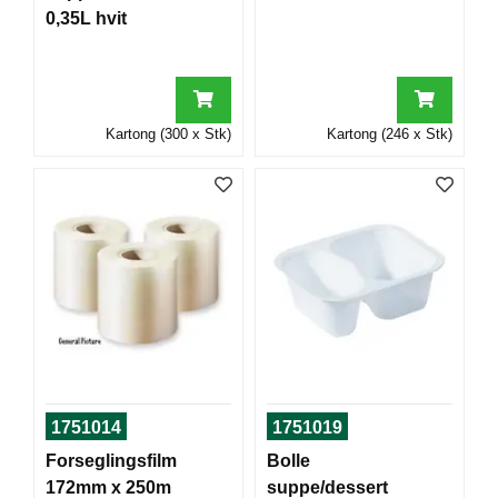
T
0,35L hvit
O
R
/
S
K
Kartong (300 x Stk)
Kartong (246 x Stk)
O
L
E
D
A
T
A
/
E
R
G
1751014
1751019
O
N
Forseglingsfilm
Bolle
O
172mm x 250m
suppe/dessert
M