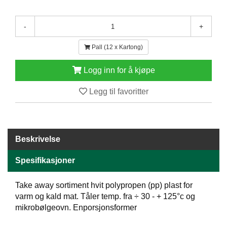
E
N
-
+
H
O
L
Pall (12 x Kartong)
D
/
Logg inn for å kjøpe
T
Ø
Legg til favoritter
R
K
Beskrivelse
K
A
N
Spesifikasjoner
T
I
Take away sortiment hvit polypropen (pp) plast for
N
varm og kald mat. Tåler temp. fra ÷ 30 - + 125°c og
E
mikrobølgeovn. Enporsjonsformer
/
K