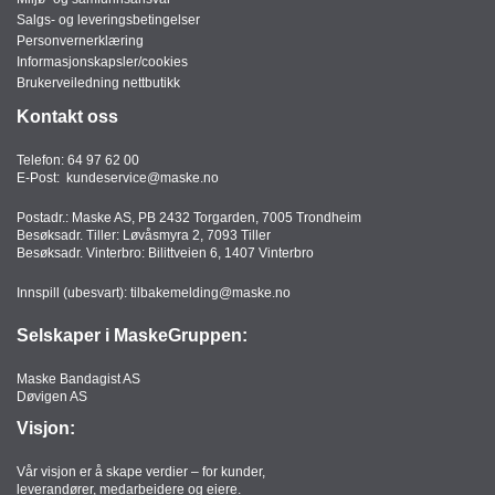
Salgs- og leveringsbetingelser
Personvernerklæring
Informasjonskapsler/cookies
Brukerveiledning nettbutikk
Kontakt oss
Telefon:
64 97 62 00
E-Post:
kundeservice@maske.no
Postadr.: Maske AS, PB 2432 Torgarden, 7005 Trondheim
Besøksadr. Tiller: Løvåsmyra 2, 7093 Tiller
Besøksadr. Vinterbro: Bilittveien 6, 1407 Vinterbro
Innspill (ubesvart):
tilbakemelding@maske.no
Selskaper i MaskeGruppen:
Maske Bandagist AS
Døvigen AS
Visjon:
Vår visjon er å skape verdier – for kunder,
leverandører, medarbeidere og eiere.