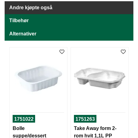
J
Ø
Andre kjøpte også
K
K
Tilbehør
E
N
Alternativer
E
M
B
A
L
L
A
S
J
E
1751022
1751263
K
Bolle
Take Away form 2-
O
suppe/dessert
rom hvit 1,1L PP
N