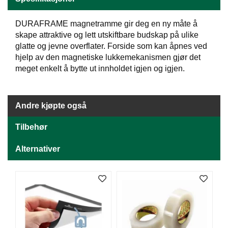
J
Ø
K
DURAFRAME magnetramme gir deg en ny måte å
K
skape attraktive og lett utskiftbare budskap på ulike
E
glatte og jevne overflater. Forside som kan åpnes ved
N
hjelp av den magnetiske lukkemekanismen gjør det
meget enkelt å bytte ut innholdet igjen og igjen.
E
M
B
Andre kjøpte også
A
L
Tilbehør
L
A
Alternativer
S
J
E
K
O
N