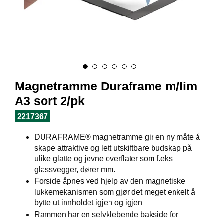
I
L
J
Ø
S
O
R
T
I
Magnetramme Duraframe m/lim
M
E
A3 sort 2/pk
N
T
2217367
DURAFRAME® magnetramme gir en ny måte å
H
skape attraktive og lett utskiftbare budskap på
E
ulike glatte og jevne overflater som f.eks
L
glassvegger, dører mm.
S
Forside åpnes ved hjelp av den magnetiske
E
lukkemekanismen som gjør det meget enkelt å
bytte ut innholdet igjen og igjen
Rammen har en selvklebende bakside for
R