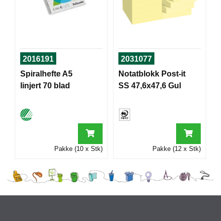
I
G
R
2016191
2031077
A
F
Spiralhefte A5
Notatblokk Post-it
I
linjert 70 blad
SS 47,6x47,6 Gul
S
K
Pakke (10 x Stk)
Pakke (12 x Stk)