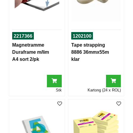
T
O
R
/
S
K
2217366
1202100
O
L
Magnetramme
Tape strapping
E
Duraframe m/lim
8886 36mmx55m
A4 sort 2/pk
klar
D
A
T
A
Stk
Kartong (24 x ROL)
/
E
R
G
O
N
O
M