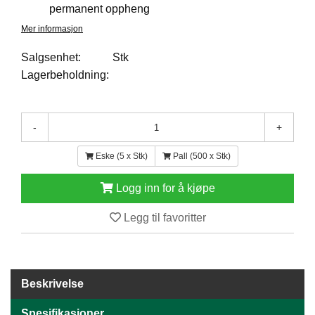
permanent oppheng
E
N
Mer informasjon
H
O
Salgsenhet:
Stk
L
Lagerbeholdning:
D
/
T
Ø
-
+
R
K
Eske (5 x Stk)
Pall (500 x Stk)
Logg inn for å kjøpe
K
A
Legg til favoritter
N
T
I
N
E
Beskrivelse
/
K
Spesifikasjoner