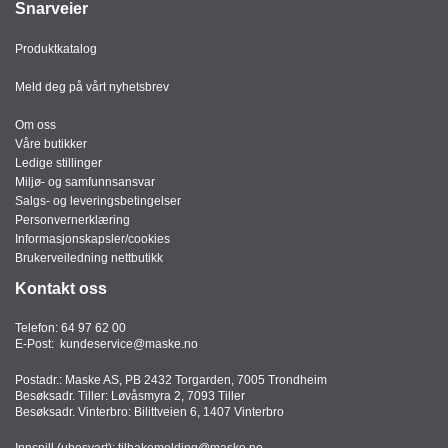
Snarveier
Produktkatalog
Meld deg på vårt nyhetsbrev
Om oss
Våre butikker
Ledige stillinger
Miljø- og samfunnsansvar
Salgs- og leveringsbetingelser
Personvernerklæring
Informasjonskapsler/cookies
Brukerveiledning nettbutikk
Kontakt oss
Telefon:
64 97 62 00
E-Post:
kundeservice@maske.no
Postadr.: Maske AS, PB 2432 Torgarden, 7005 Trondheim
Besøksadr. Tiller: Løvåsmyra 2, 7093 Tiller
Besøksadr. Vinterbro: Bilittveien 6, 1407 Vinterbro
Innspill (ubesvart):
tilbakemelding@maske.no