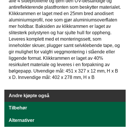
J
alle 4 sideprofilene og fjern den UV-bestandige og
Ø
antireflekterende plastfronten som beskytter materialet.
K
Klikkrammen er laget med en 25mm bred anodisert
K
aluminiumsprofil, noe som gjør aluminiumsoverflaten
E
mer holdbar. Baksiden av klikkrammen er laget av
N
slitesterk polystyren og har sjulte hull for oppheng.
Leveres komplett med et monteringssett, som
inneholder skruer, plugger samt selvklebende tape, og
E
gir mulighet for valgfri veggmontering i stående eller
M
liggende format. Klikkrammen er laget av 40%
B
A
resirkulert materiale og leveres i en forpakning av
L
bølgepapp. Utvendige mål: 451 x 327 x 12 mm, H x B
L
x D. Innvendige mål: 402 x 278 mm, H x B
A
S
J
Andre kjøpte også
E
Tilbehør
K
Alternativer
O
N