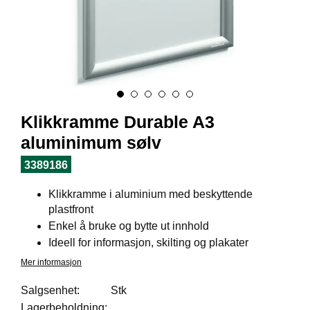
I
L
J
Ø
S
O
R
T
I
Klikkramme Durable A3
M
E
aluminimum sølv
N
T
3389186
Klikkramme i aluminium med beskyttende
H
plastfront
E
Enkel å bruke og bytte ut innhold
L
Ideell for informasjon, skilting og plakater
S
E
Mer informasjon
Salgsenhet:
Stk
Lagerbeholdning:
R