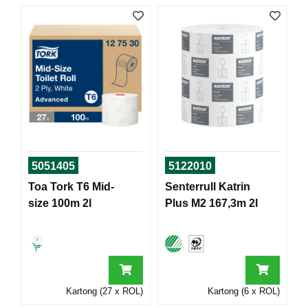
I
G
R
A
F
I
S
K
5051405
5122010
Toa Tork T6 Mid-
Senterrull Katrin
size 100m 2l
Plus M2 167,3m 2l
Kartong (27 x ROL)
Kartong (6 x ROL)