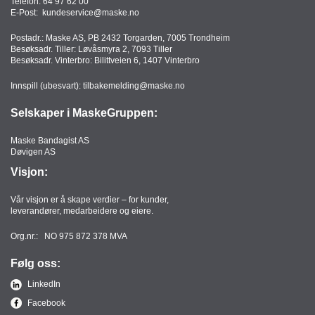
Telefon:
64 97 62 00
E-Post:
kundeservice@maske.no
Postadr.: Maske AS, PB 2432 Torgarden, 7005 Trondheim
Besøksadr. Tiller: Løvåsmyra 2, 7093 Tiller
Besøksadr. Vinterbro: Bilittveien 6, 1407 Vinterbro
Innspill (ubesvart):
tilbakemelding@maske.no
Selskaper i MaskeGruppen:
Maske Bandagist AS
Døvigen AS
Visjon:
Vår visjon er å skape verdier – for kunder,
leverandører, medarbeidere og eiere.
Org.nr.: NO 975 872 378 MVA
Følg oss:
LinkedIn
Facebook