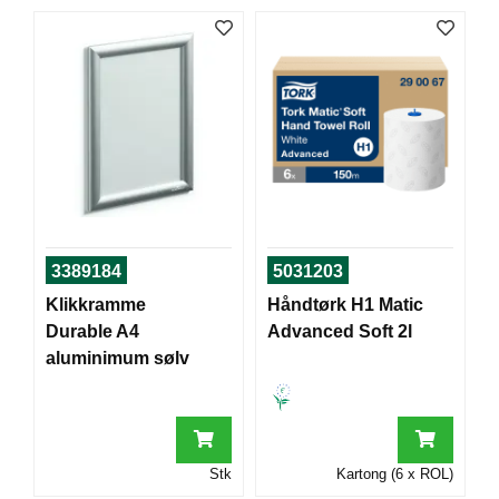
T
O
R
/
S
K
O
L
E
D
3389184
5031203
A
T
Klikkramme
Håndtørk H1 Matic
A
Durable A4
Advanced Soft 2l
/
aluminimum sølv
E
R
G
O
N
O
Stk
Kartong (6 x ROL)
M