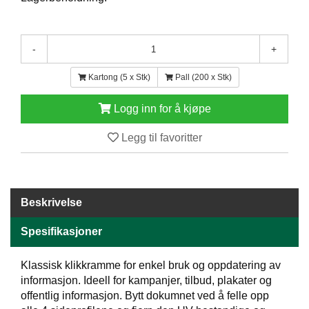
E
N
H
-
+
O
L
D
Kartong (5 x Stk)
Pall (200 x Stk)
/
T
Logg inn for å kjøpe
Ø
R
Legg til favoritter
K
K
Beskrivelse
A
N
T
Spesifikasjoner
I
N
Klassisk klikkramme for enkel bruk og oppdatering av
E
informasjon. Ideell for kampanjer, tilbud, plakater og
/
offentlig informasjon. Bytt dokumnet ved å felle opp
K