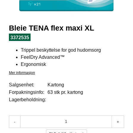
I
L
J
Ø
S
Bleie TENA flex maxi XL
O
R
3372535
T
I
Trippel beskyttelse for god hudomsorg
M
FeelDry Advanced™
E
N
Ergonomisk
T
Mer informasjon
Salgsenhet:
Kartong
H
Forpakningsinfo:
63 stk pr. kartong
E
Lagerbeholdning:
L
S
E
-
+
R