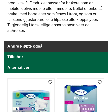
J
produktskift. Produktet passer for brukere som er
Ø
mobile, delvis mobile eller immobile. Beltet er enkelt å
K
bruke, med borrelåser som festes i front, og som er
K
E
fullstendig justerbare for å tilpasse alle kroppstyper.
N
Tilgjengelig i forskjellige absorpsjonsnivåer og
størrelser.
E
M
Andre kjøpte også
B
A
Tilbehør
L
L
Alternativer
A
S
J
E
K
O
N