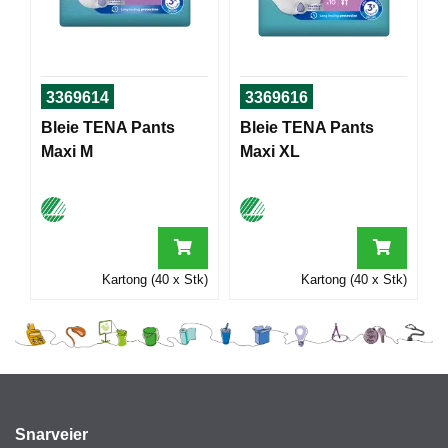
I
G
3369614
3369616
R
A
Bleie TENA Pants
Bleie TENA Pants
F
Maxi M
Maxi XL
I
S
K
Kartong (40 x Stk)
Kartong (40 x Stk)
Snarveier