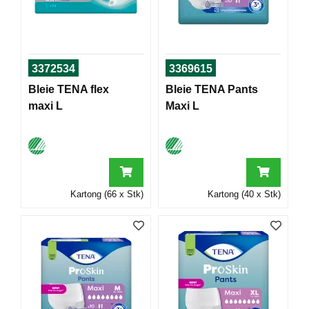
T
O
R
/
S
3372534
3369615
K
O
Bleie TENA flex
Bleie TENA Pants
L
maxi L
Maxi L
E
D
A
T
Kartong (66 x Stk)
Kartong (40 x Stk)
A
/
E
R
G
O
N
O
M