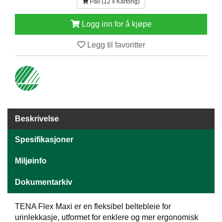
Pall (12 x Kartong)
E
N
Logg inn for å kjøpe
H
O
Legg til favoritter
L
D
/
T
Ø
R
K
Beskrivelse
K
Spesifikasjoner
A
N
Miljøinfo
T
I
Dokumentarkiv
N
E
/
TENA Flex Maxi er en fleksibel beltebleie for
K
urinlekkasje, utformet for enklere og mer ergonomisk