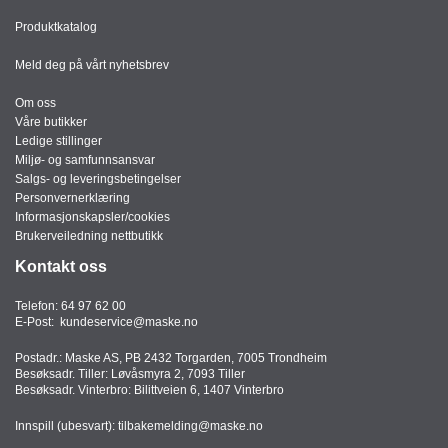
Produktkatalog
Meld deg på vårt nyhetsbrev
Om oss
Våre butikker
Ledige stillinger
Miljø- og samfunnsansvar
Salgs- og leveringsbetingelser
Personvernerklæring
Informasjonskapsler/cookies
Brukerveiledning nettbutikk
Kontakt oss
Telefon:
64 97 62 00
E-Post:
kundeservice@maske.no
Postadr.: Maske AS, PB 2432 Torgarden, 7005 Trondheim
Besøksadr. Tiller: Løvåsmyra 2, 7093 Tiller
Besøksadr. Vinterbro: Bilittveien 6, 1407 Vinterbro
Innspill (ubesvart):
tilbakemelding@maske.no