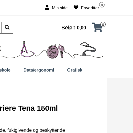
0
Min side
Favoritter
0
Beløp
0,00
skole
Data/ergonomi
Grafisk
riere Tena 150ml
e, fuktgivende og beskyttende