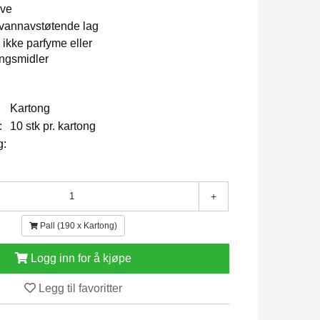
lve
 vannavstøtende lag
 ikke parfyme eller
ingsmidler
Kartong
:
10 stk pr. kartong
g:
+
Pall (190 x Kartong)
Logg inn for å kjøpe
Legg til favoritter