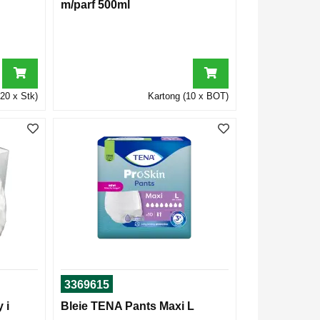
m/parf 500ml
20 x Stk)
Kartong (10 x BOT)
3369615
 i
Bleie TENA Pants Maxi L