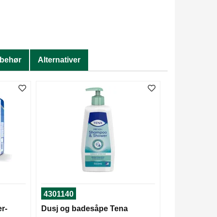
lbehør
Alternativer
4301140
r-
Dusj og badesåpe Tena