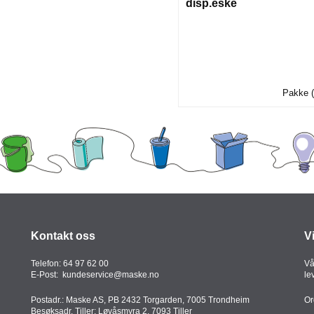
disp.eske
Pakke (
Kontakt oss
V
Telefon:
64 97 62 00
Vå
E-Post:
kundeservice@maske.no
le
Postadr.: Maske AS, PB 2432 Torgarden, 7005 Trondheim
Or
Besøksadr. Tiller: Løvåsmyra 2, 7093 Tiller