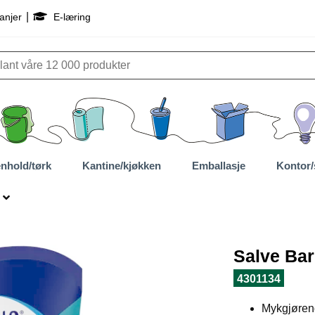
|
anjer
E-læring
nhold/tørk
Kantine/kjøkken
Emballasje
Kontor/
Salve Bar
4301134
Mykgjørend