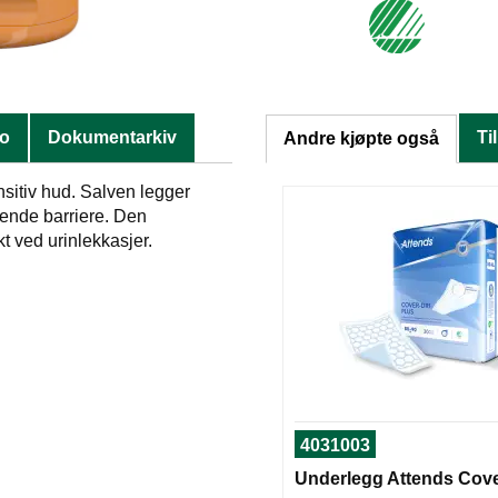
fo
Dokumentarkiv
Ti
Andre kjøpte også
nsitiv hud. Salven legger
ende barriere. Den
t ved urinlekkasjer.
4031003
Underlegg Attends Cove