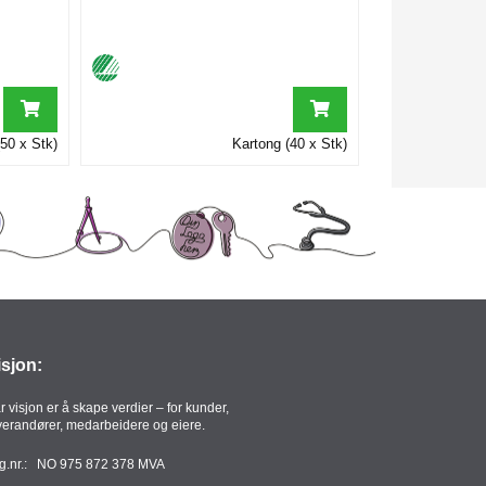
50 x Stk)
Kartong (40 x Stk)
isjon:
r visjon er å skape verdier – for kunder,
verandører, medarbeidere og eiere.
g.nr.: NO 975 872 378 MVA