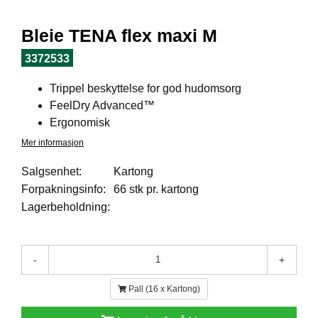
I
L
J
Bleie TENA flex maxi M
Ø
S
3372533
O
R
Trippel beskyttelse for god hudomsorg
T
FeelDry Advanced™
I
Ergonomisk
M
E
Mer informasjon
N
T
Salgsenhet:
Kartong
Forpakningsinfo:
66 stk pr. kartong
Lagerbeholdning:
H
E
L
S
-
+
E
Pall (16 x Kartong)
R