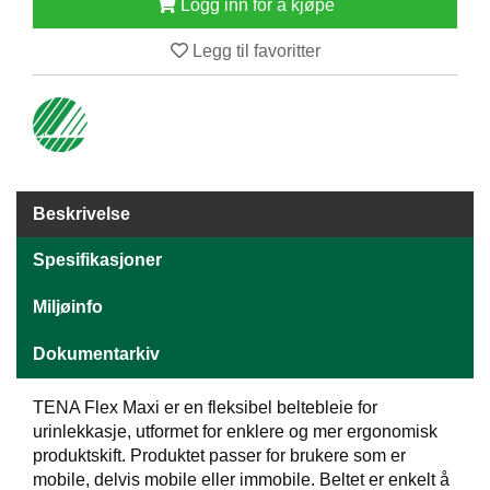
Logg inn for å kjøpe
E
N
Legg til favoritter
H
O
L
D
/
T
Ø
R
Beskrivelse
K
Spesifikasjoner
K
Miljøinfo
A
N
Dokumentarkiv
T
I
TENA Flex Maxi er en fleksibel beltebleie for
N
E
urinlekkasje, utformet for enklere og mer ergonomisk
/
produktskift. Produktet passer for brukere som er
K
mobile, delvis mobile eller immobile. Beltet er enkelt å