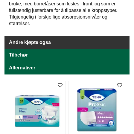
J
bruke, med borrelåser som festes i front, og som er
Ø
fullstendig justerbare for å tilpasse alle kroppstyper.
K
Tilgjengelig i forskjellige absorpsjonsnivåer og
K
E
størrelser.
N
Andre kjøpte også
E
Tilbehør
M
B
A
Alternativer
L
L
A
S
J
E
K
O
N