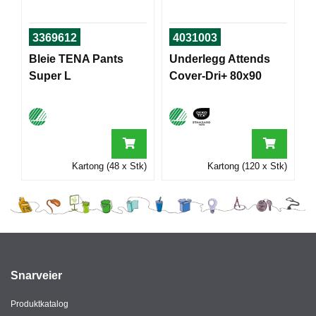
I
3369612
4031003
Bleie TENA Pants
Underlegg Attends
G
R
Super L
Cover-Dri+ 80x90
A
F
I
S
K
Kartong (48 x Stk)
Kartong (120 x Stk)
Snarveier
Produktkatalog