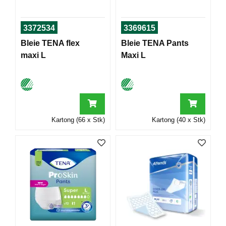
T
O
R
3372534
3369615
/
Bleie TENA flex
Bleie TENA Pants
S
K
maxi L
Maxi L
O
L
E
D
Kartong (66 x Stk)
Kartong (40 x Stk)
A
T
A
/
E
R
G
O
N
O
M