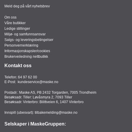
Meld deg på vårt nyhetsbrev
Om oss
Våre butikker
Ledige stillinger
Miljø- og samfunnsansvar
Salgs- og leveringsbetingelser
Personvernerklæring
Informasjonskapsler/cookies
Brukerveiledning nettbutikk
Kontakt oss
Telefon:
64 97 62 00
E-Post:
kundeservice@maske.no
Postadr.: Maske AS, PB 2432 Torgarden, 7005 Trondheim
Besøksadr. Tiller: Løvåsmyra 2, 7093 Tiller
Besøksadr. Vinterbro: Bilittveien 6, 1407 Vinterbro
Innspill (ubesvart):
tilbakemelding@maske.no
Selskaper i MaskeGruppen: