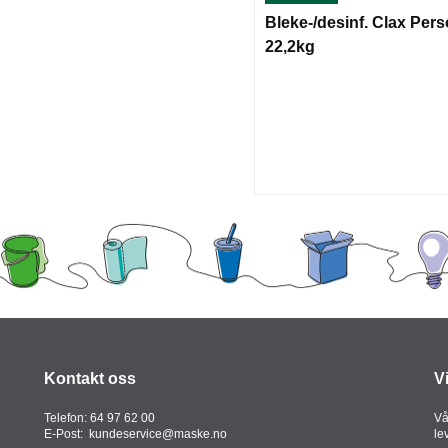
Bleke-/desinf. Clax Pers
22,2kg
Kontakt oss
V
Telefon:
64 97 62 00
Vå
E-Post:
kundeservice@maske.no
le