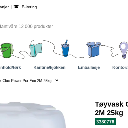
|
anjer
E-læring
nhold/tørk
Kantine/kjøkken
Emballasje
Kontor/
k Clax Power Pur-Eco 2M 25kg
Tøyvask 
2M 25kg
3380776