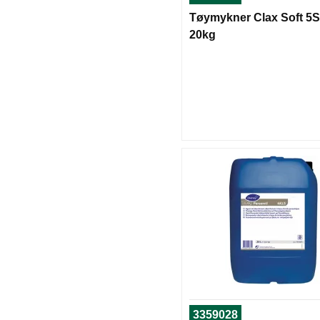
Tøymykner Clax Soft 5S
20kg
3359028