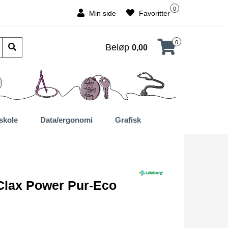
0
Min side
Favoritter
0
Beløp
0,00
skole
Data/ergonomi
Grafisk
Clax Power Pur-Eco