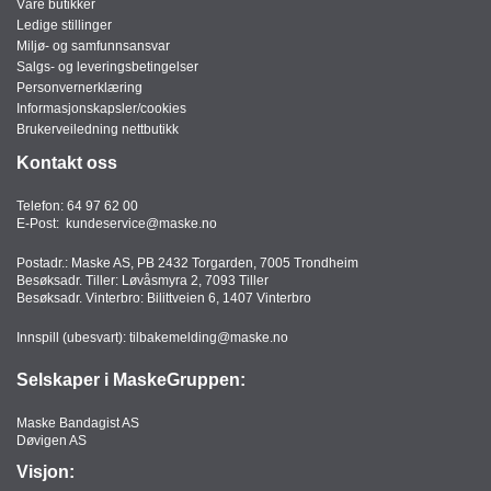
Våre butikker
Ledige stillinger
Miljø- og samfunnsansvar
Salgs- og leveringsbetingelser
Personvernerklæring
Informasjonskapsler/cookies
Brukerveiledning nettbutikk
Kontakt oss
Telefon:
64 97 62 00
E-Post:
kundeservice@maske.no
Postadr.: Maske AS, PB 2432 Torgarden, 7005 Trondheim
Besøksadr. Tiller: Løvåsmyra 2, 7093 Tiller
Besøksadr. Vinterbro: Bilittveien 6, 1407 Vinterbro
Innspill (ubesvart):
tilbakemelding@maske.no
Selskaper i MaskeGruppen:
Maske Bandagist AS
Døvigen AS
Visjon: