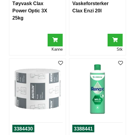
Tøyvask Clax
Vaskeforsterker
T
O
Power Optic 3X
Clax Enzi 20l
R
25kg
/
S
K
O
L
Kanne
Stk
E
D
A
T
A
/
E
R
G
O
N
O
3384430
3388441
M