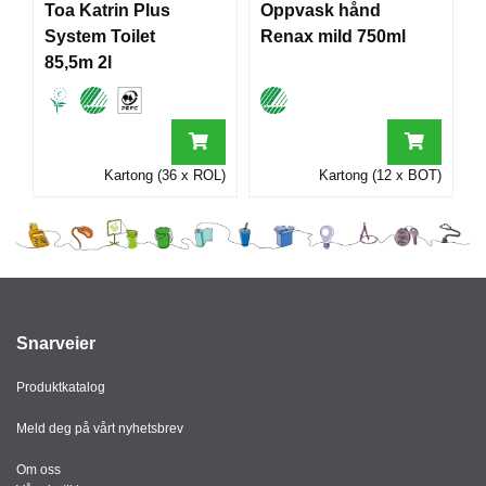
Toa Katrin Plus
Oppvask hånd
I
System Toilet
Renax mild 750ml
85,5m 2l
G
R
A
F
I
Kartong (36 x ROL)
Kartong (12 x BOT)
S
K
Snarveier
Produktkatalog
Meld deg på vårt nyhetsbrev
Om oss