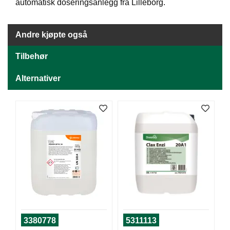
J
automatisk doseringsanlegg fra Lilleborg.
Ø
K
K
Andre kjøpte også
E
N
Tilbehør
Alternativer
E
M
B
A
L
L
A
S
J
E
K
O
3380778
5311113
N