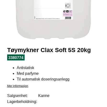
I
L
J
Ø
S
O
R
T
I
M
E
Tøymykner Clax Soft 5S 20kg
N
T
3380774
Antistatisk
H
Med parfyme
E
Til automatisk doseringsanlegg
L
S
Mer informasjon
E
Salgsenhet:
Kanne
Lagerbeholdning:
R