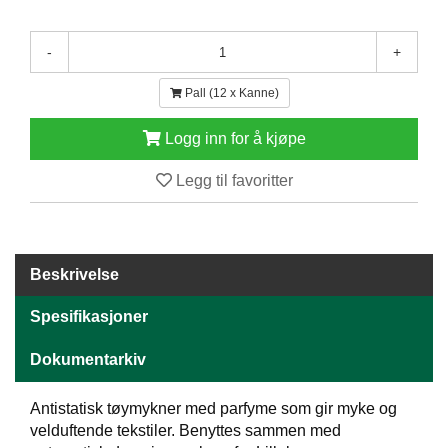
E
N
-
+
H
O
L
Pall (12 x Kanne)
D
/
Logg inn for å kjøpe
T
Ø
Legg til favoritter
R
K
Beskrivelse
K
A
N
Spesifikasjoner
T
I
Dokumentarkiv
N
E
Antistatisk tøymykner med parfyme som gir myke og
/
K
velduftende tekstiler. Benyttes sammen med