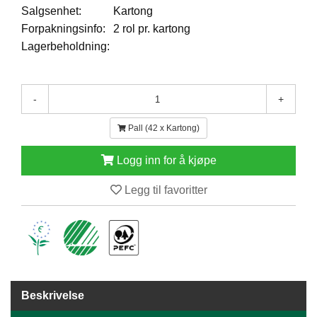
Salgsenhet:
Kartong
E
N
Forpakningsinfo:
2 rol pr. kartong
H
Lagerbeholdning:
O
L
D
/
-
+
T
Ø
Pall (42 x Kartong)
R
K
Logg inn for å kjøpe
Legg til favoritter
K
A
N
T
I
N
E
/
Beskrivelse
K