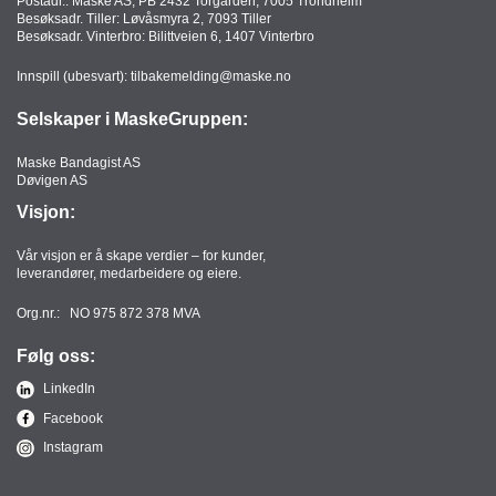
Postadr.: Maske AS, PB 2432 Torgarden, 7005 Trondheim
Besøksadr. Tiller: Løvåsmyra 2, 7093 Tiller
Besøksadr. Vinterbro: Bilittveien 6, 1407 Vinterbro
Innspill (ubesvart):
tilbakemelding@maske.no
Selskaper i MaskeGruppen:
Maske Bandagist AS
Døvigen AS
Visjon:
Vår visjon er å skape verdier – for kunder,
leverandører, medarbeidere og eiere.
Org.nr.: NO 975 872 378 MVA
Følg oss:
LinkedIn
Facebook
Instagram