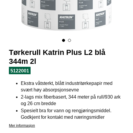
I
L
J
Ø
S
O
R
T
I
Tørkerull Katrin Plus L2 blå
M
E
344m 2l
N
T
5122001
Ekstra våtsterkt, blått industritørkepapir med
H
svært høy absorpsjonsevne
E
2-lags mix fiberbasert, 344 meter på rull/930 ark
L
og 26 cm bredde
S
Spesielt bra for vann og rengjøringsmiddel.
E
Godkjent for kontakt med næringsmidler
Mer informasjon
R