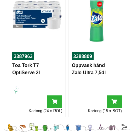
I
G
R
A
F
I
S
3387963
3388809
K
Toa Tork T7
Oppvask hånd
OptiServe 2l
Zalo Ultra 7,5dl
Kartong (24 x ROL)
Kartong (15 x BOT)