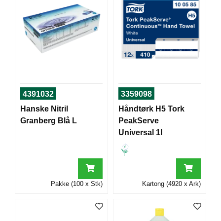
T
O
R
/
S
K
O
L
E
4391032
3359098
Hanske Nitril
Håndtørk H5 Tork
D
Granberg Blå L
PeakServe
A
Universal 1l
T
A
/
E
R
G
Pakke (100 x Stk)
Kartong (4920 x Ark)
O
N
O
M