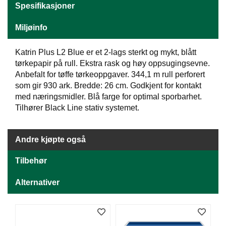
J
Spesifikasjoner
Ø
K
Miljøinfo
K
E
N
Katrin Plus L2 Blue er et 2-lags sterkt og mykt, blått
tørkepapir på rull. Ekstra rask og høy oppsugingsevne.
Anbefalt for tøffe tørkeoppgaver. 344,1 m rull perforert
E
som gir 930 ark. Bredde: 26 cm. Godkjent for kontakt
M
med næringsmidler. Blå farge for optimal sporbarhet.
B
Tilhører Black Line stativ systemet.
A
L
L
Andre kjøpte også
A
S
J
Tilbehør
E
Alternativer
K
O
N