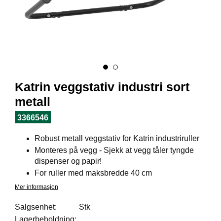
I
L
J
Ø
S
O
R
T
I
Katrin veggstativ industri sort
M
E
metall
N
T
3366546
Robust metall veggstativ for Katrin industriruller
H
Monteres på vegg - Sjekk at vegg tåler tyngde
E
dispenser og papir!
L
For ruller med maksbredde 40 cm
S
E
Mer informasjon
Salgsenhet:
Stk
Lagerbeholdning:
R