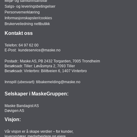
Miljø- og samfunnsansvar
T
Salgs- og leveringsbetingelser
O
Personvernerklæring
R
Informasjonskapsler/cookies
/
Brukerveiledning nettbutikk
S
Kontakt oss
K
O
L
Telefon:
64 97 62 00
E-Post:
kundeservice@maske.no
E
Postadr.: Maske AS, PB 2432 Torgarden, 7005 Trondheim
Besøksadr. Tiller: Løvåsmyra 2, 7093 Tiller
Besøksadr. Vinterbro: Bilittveien 6, 1407 Vinterbro
D
A
Innspill (ubesvart):
tilbakemelding@maske.no
T
A
Selskaper i MaskeGruppen:
/
E
Maske Bandagist AS
R
Døvigen AS
G
O
Visjon:
N
O
Vår visjon er å skape verdier – for kunder,
M
leverandører, medarbeidere og eiere.