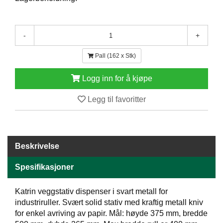
E
N
H
-
+
O
L
D
Pall (162 x Stk)
/
T
Logg inn for å kjøpe
Ø
R
Legg til favoritter
K
K
Beskrivelse
A
N
T
Spesifikasjoner
I
N
Katrin veggstativ dispenser i svart metall for
E
industriruller. Svært solid stativ med kraftig metall kniv
/
for enkel avriving av papir. Mål: høyde 375 mm, bredde
K