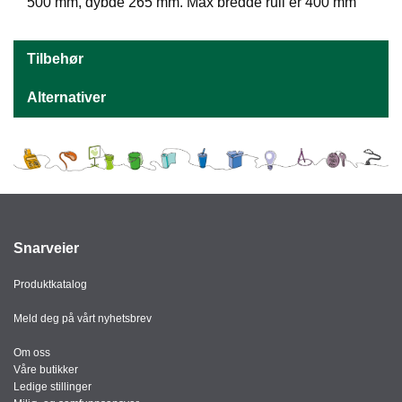
J
500 mm, dybde 265 mm. Max bredde rull er 400 mm
Ø
K
K
Tilbehør
E
N
Alternativer
E
M
B
A
L
L
Snarveier
A
S
J
Produktkatalog
E
Meld deg på vårt nyhetsbrev
Om oss
K
Våre butikker
O
Ledige stillinger
N