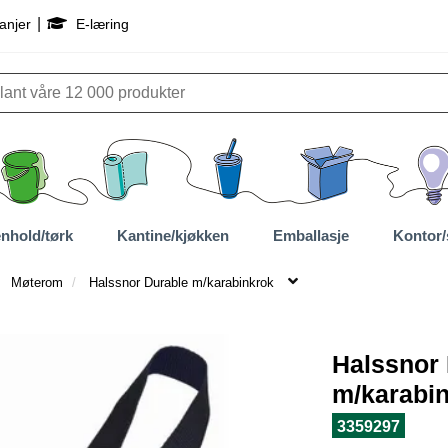
|
anjer
E-læring
nhold/tørk
Kantine/kjøkken
Emballasje
Kontor/
Møterom
Halssnor Durable m/karabinkrok
Halssnor
m/karabi
3359297