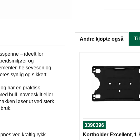
Ti
Andre kjøpte også
sspenne – ideelt for
rbeidsmiljøer og
gementer, helsevesen og
æres synlig og sikkert.
 og har en praktisk
ed hull, navneskilt eller
nakken løser ut ved sterk
 bruk.
3390396
nes ved kraftig rykk
Kortholder Excellent, 1-k