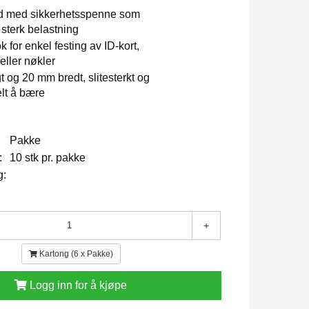
nd med sikkerhetsspenne som
sterk belastning
 for enkel festing av ID-kort,
eller nøkler
t og 20 mm bredt, slitesterkt og
lt å bære
Pakke
:
10 stk pr. pakke
g:
+
Kartong (6 x Pakke)
Logg inn for å kjøpe