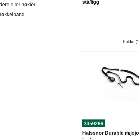
stå/ligg
dere eller nøkler
 nøkkelbånd
Pakke (1
3359296
Halssnor Durable m/joj