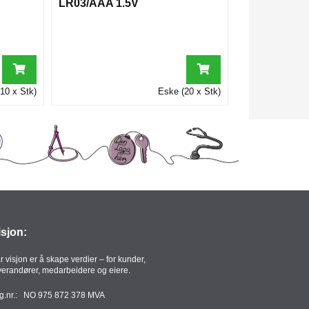
LR03/AAA 1.5V
10 x Stk)
Eske (20 x Stk)
isjon:
r visjon er å skape verdier – for kunder,
verandører, medarbeidere og eiere.
g.nr.: NO 975 872 378 MVA