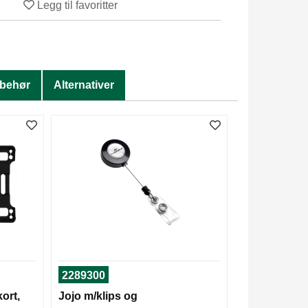
Legg til favoritter
lbehør
Alternativer
2289300
ort,
Jojo m/klips og