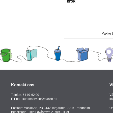
krok
Pakke (
Kontakt oss
V
Telefon:
64 97 62 00
Vå
E-Post:
kundeservice@maske.no
le
Postadr.: Maske AS, PB 2432 Torgarden, 7005 Trondheim
Or
Besøksadr. Tiller: Løvåsmyra 2, 7093 Tiller