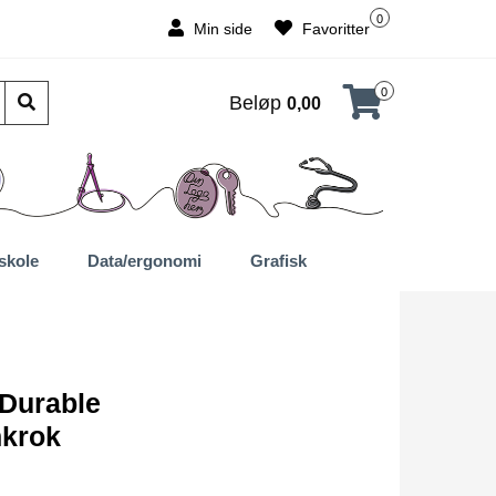
0
Min side
Favoritter
0
Beløp
0,00
skole
Data/ergonomi
Grafisk
 Durable
nkrok