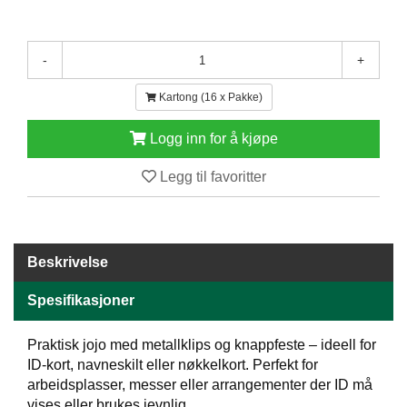
E
N
H
-
+
O
L
Kartong (16 x Pakke)
D
/
T
Logg inn for å kjøpe
Ø
R
Legg til favoritter
K
K
Beskrivelse
A
N
Spesifikasjoner
T
I
N
Praktisk jojo med metallklips og knappfeste – ideell for
E
ID-kort, navneskilt eller nøkkelkort. Perfekt for
/
arbeidsplasser, messer eller arrangementer der ID må
K
vises eller brukes jevnlig.