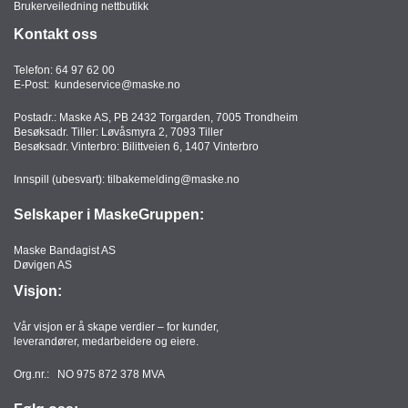
Brukerveiledning nettbutikk
Kontakt oss
Telefon:
64 97 62 00
E-Post:
kundeservice@maske.no
Postadr.: Maske AS, PB 2432 Torgarden, 7005 Trondheim
Besøksadr. Tiller: Løvåsmyra 2, 7093 Tiller
Besøksadr. Vinterbro: Bilittveien 6, 1407 Vinterbro
Innspill (ubesvart):
tilbakemelding@maske.no
Selskaper i MaskeGruppen:
Maske Bandagist AS
Døvigen AS
Visjon:
Vår visjon er å skape verdier – for kunder,
leverandører, medarbeidere og eiere.
Org.nr.: NO 975 872 378 MVA