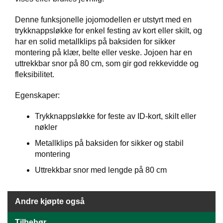
J
Ø
K
Denne funksjonelle jojomodellen er utstyrt med en
K
trykknappsløkke for enkel festing av kort eller skilt, og
E
har en solid metallklips på baksiden for sikker
N
montering på klær, belte eller veske. Jojoen har en
uttrekkbar snor på 80 cm, som gir god rekkevidde og
fleksibilitet.
E
M
Egenskaper:
B
A
Trykknappsløkke for feste av ID-kort, skilt eller
L
nøkler
L
A
Metallklips på baksiden for sikker og stabil
S
montering
J
E
Uttrekkbar snor med lengde på 80 cm
K
Andre kjøpte også
O
N
Tilbehør