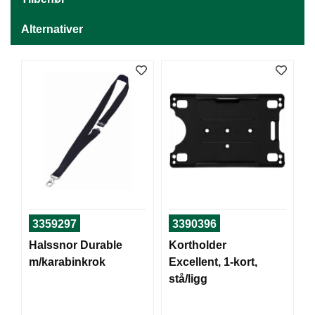
T
O
Alternativer
R
/
S
K
O
L
E
D
A
T
A
/
3359297
3390396
E
R
Halssnor Durable
Kortholder
G
m/karabinkrok
Excellent, 1-kort,
O
stå/ligg
N
O
M