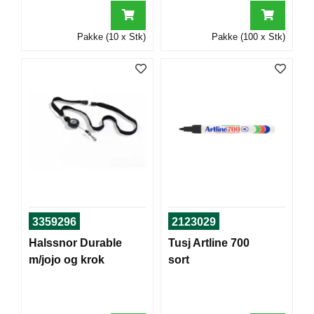
I
Pakke (10 x Stk)
Pakke (100 x Stk)
G
R
A
F
I
S
K
3359296
2123029
Halssnor Durable
Tusj Artline 700
m/jojo og krok
sort