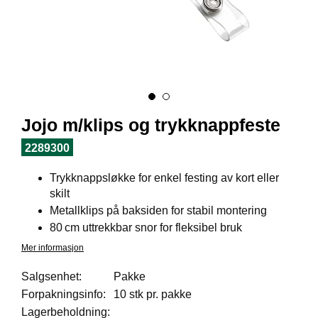
I
L
J
Ø
S
O
R
T
I
Jojo m/klips og trykknappfeste
M
E
2289300
N
T
Trykknappsløkke for enkel festing av kort eller
skilt
Metallklips på baksiden for stabil montering
H
80 cm uttrekkbar snor for fleksibel bruk
E
L
Mer informasjon
S
E
Salgsenhet:
Pakke
Forpakningsinfo:
10 stk pr. pakke
Lagerbeholdning:
R