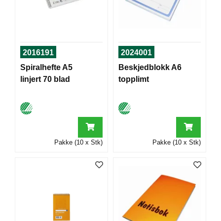
T
O
R
/
S
2016191
2024001
K
O
Spiralhefte A5
Beskjedblokk A6
L
linjert 70 blad
topplimt
E
D
A
T
Pakke (10 x Stk)
Pakke (10 x Stk)
A
/
E
R
G
O
N
O
M