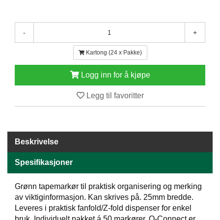
E
N
H
-
+
O
L
Kartong (24 x Pakke)
D
/
T
Logg inn for å kjøpe
Ø
R
Legg til favoritter
K
K
Beskrivelse
A
N
Spesifikasjoner
T
I
N
Grønn tapemarkør til praktisk organisering og merking
E
av viktiginformasjon. Kan skrives på. 25mm bredde.
/
Leveres i praktisk fanfold/Z-fold dispenser for enkel
K
bruk. Individuelt pakket á 50 markører. Q-Connect er