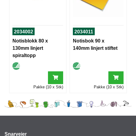
I
G
R
2034002
2034011
A
Notisblokk 80 x
Notisbok 90 x
F
130mm linjert
140mm linjert stiftet
I
S
spiraltopp
K
Pakke (10 x Stk)
Pakke (10 x Stk)
Snarveier