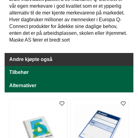
J
Ø
vår egen merkevare i god kvalitet som er et ypperlig
K
alternativ til de mer kjente merkevarene på markedet.
K
Hver dagbruker millioner av mennesker i Europa Q-
E
Connect produkter for ådekke sine daglige behov,
N
enten det er på arbeidsplassen, skolen eller ihjemmet.
Maske AS fører et bredt sort
E
M
Andre kjøpte også
B
A
Tilbehør
L
L
Alternativer
A
S
J
E
K
O
N