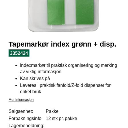
I
L
J
Ø
S
O
R
T
Tapemarkør index grønn + disp.
I
M
3352424
E
N
Indexmarkør til praktisk organisering og merking
T
av viktig informasjon
Kan skrives på
Leveres i praktisk fanfold/Z-fold dispenser for
H
enkel bruk
E
L
Mer informasjon
S
E
Salgsenhet:
Pakke
Forpakningsinfo:
12 stk pr. pakke
Lagerbeholdning:
R