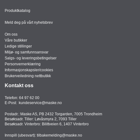
Produktkatalog
Meld deg på vårt nyhetsbrev
Om oss
Våre butikker
Ledige stillinger
Miljø- og samfunnsansvar
Salgs- og leveringsbetingelser
Personvernerklæring
Informasjonskapsler/cookies
Brukerveiledning nettbutikk
Kontakt oss
Telefon:
64 97 62 00
E-Post:
kundeservice@maske.no
Postadr.: Maske AS, PB 2432 Torgarden, 7005 Trondheim
Besøksadr. Tiller: Løvåsmyra 2, 7093 Tiller
Besøksadr. Vinterbro: Bilittveien 6, 1407 Vinterbro
Innspill (ubesvart):
tilbakemelding@maske.no