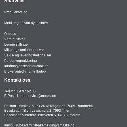
Snarveier
Produktkatalog
Meld deg på vårt nyhetsbrev
Om oss
Våre butikker
Ledige stillinger
Miljø- og samfunnsansvar
Salgs- og leveringsbetingelser
Personvernerklæring
Informasjonskapsler/cookies
Brukerveiledning nettbutikk
Kontakt oss
Telefon:
64 97 62 00
E-Post:
kundeservice@maske.no
Postadr.: Maske AS, PB 2432 Torgarden, 7005 Trondheim
Besøksadr. Tiller: Løvåsmyra 2, 7093 Tiller
Besøksadr. Vinterbro: Bilittveien 6, 1407 Vinterbro
Innspill (ubesvart):
tilbakemelding@maske.no