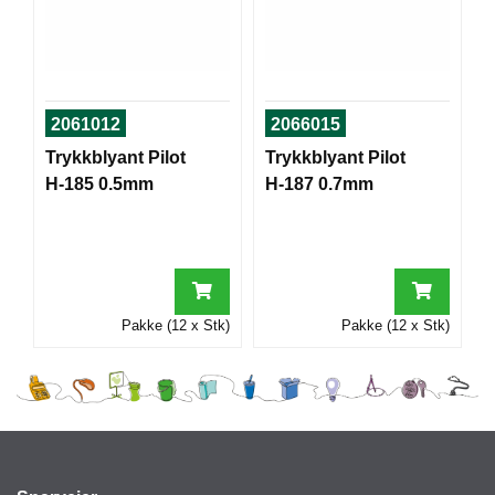
I
G
R
2061012
2066015
A
F
Trykkblyant Pilot
Trykkblyant Pilot
I
H-185 0.5mm
H-187 0.7mm
S
K
Pakke (12 x Stk)
Pakke (12 x Stk)