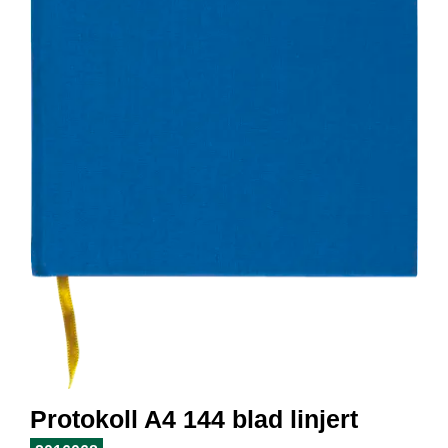
I
L
J
Ø
S
O
R
T
I
M
E
N
T
H
E
L
S
E
Protokoll A4 144 blad linjert
R