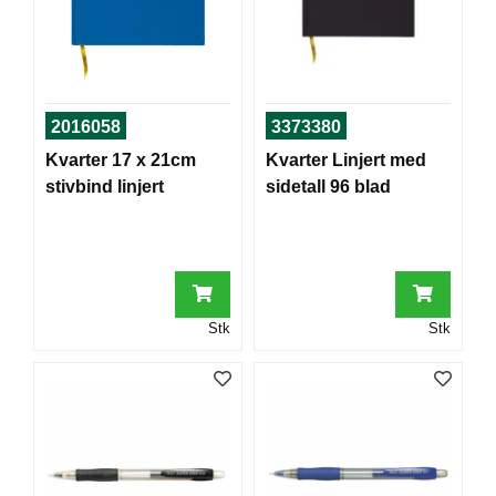
T
O
R
/
S
K
2016058
3373380
O
Kvarter 17 x 21cm
Kvarter Linjert med
L
E
stivbind linjert
sidetall 96 blad
D
A
T
A
Stk
Stk
/
E
R
G
O
N
O
M