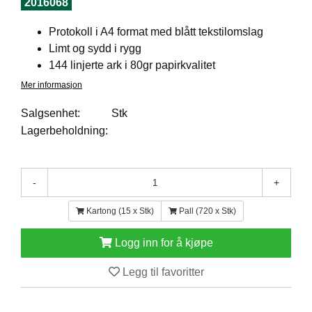
2016068
E
N
Protokoll i A4 format med blått tekstilomslag
H
Limt og sydd i rygg
O
144 linjerte ark i 80gr papirkvalitet
L
D
Mer informasjon
/
T
Salgsenhet:
Stk
Ø
Lagerbeholdning:
R
K
-
+
K
A
Kartong (15 x Stk)
Pall (720 x Stk)
N
T
Logg inn for å kjøpe
I
N
Legg til favoritter
E
/
K