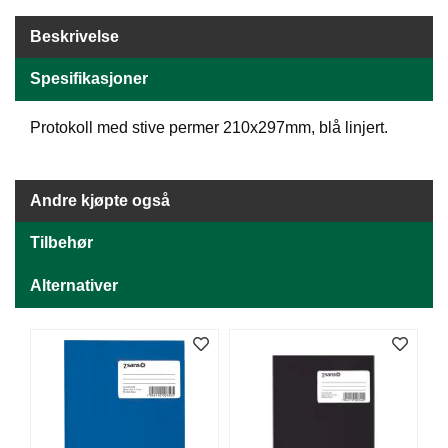
J
Ø
Beskrivelse
K
K
E
Spesifikasjoner
N
Protokoll med stive permer 210x297mm, blå linjert.
E
M
Andre kjøpte også
B
A
L
Tilbehør
L
A
Alternativer
S
J
E
K
O
N