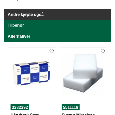
J
Ø
K
Andre kjøpte også
K
E
N
Tilbehør
Alternativer
E
M
B
A
L
L
A
S
J
E
K
3382392
5511119
O
N