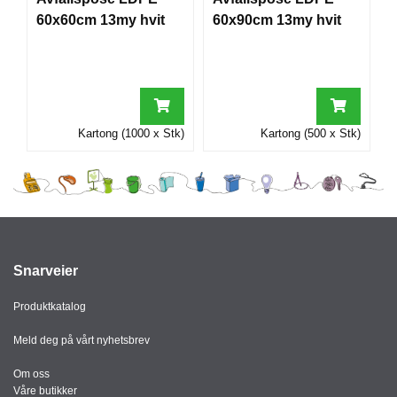
I
60x60cm 13my hvit
60x90cm 13my hvit
G
R
A
F
Kartong (1000 x Stk)
Kartong (500 x Stk)
I
S
K
Snarveier
Produktkatalog
Meld deg på vårt nyhetsbrev
Om oss
Våre butikker