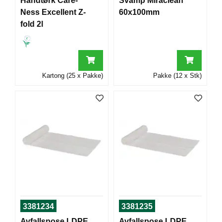
Håndtørk Care-
Svamp Miraclean
T
Ness Excellent Z-
60x100mm
O
fold 2l
R
/
S
K
O
L
Kartong (25 x Pakke)
Pakke (12 x Stk)
E
D
A
T
A
/
E
R
G
O
N
3381234
3381235
O
M
Avfallspose LDPE
Avfallspose LDPE