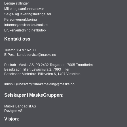
Ledige stillinger
Miljø- og samfunnsansvar
Salgs- og leveringsbetingelser
Personvernerklæring
Informasjonskapsler/cookies
Brukerveiledning nettbutikk
Kontakt oss
Telefon:
64 97 62 00
E-Post:
kundeservice@maske.no
Postadr.: Maske AS, PB 2432 Torgarden, 7005 Trondheim
Besøksadr. Tiller: Løvåsmyra 2, 7093 Tiller
Besøksadr. Vinterbro: Bilittveien 6, 1407 Vinterbro
Innspill (ubesvart):
tilbakemelding@maske.no
Selskaper i MaskeGruppen:
Maske Bandagist AS
Døvigen AS
Visjon: