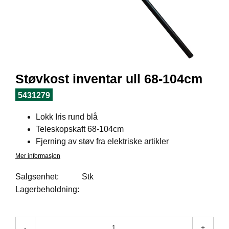
I
L
J
Ø
S
O
R
T
Støvkost inventar ull 68-104cm
I
M
5431279
E
N
Lokk Iris rund blå
T
Teleskopskaft 68-104cm
Fjerning av støv fra elektriske artikler
H
Mer informasjon
E
L
Salgsenhet:
Stk
S
Lagerbeholdning:
E
-
+
R