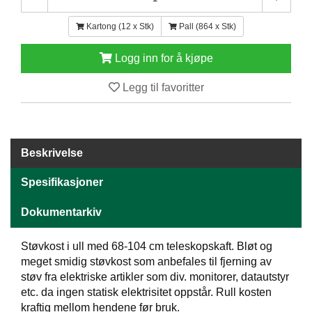
E
N
Kartong (12 x Stk)
Pall (864 x Stk)
H
O
Logg inn for å kjøpe
L
D
Legg til favoritter
/
T
Ø
R
K
Beskrivelse
Spesifikasjoner
K
A
Dokumentarkiv
N
T
I
Støvkost i ull med 68-104 cm teleskopskaft. Bløt og
N
meget smidig støvkost som anbefales til fjerning av
E
støv fra elektriske artikler som div. monitorer, datautstyr
/
etc. da ingen statisk elektrisitet oppstår. Rull kosten
K
kraftig mellom hendene før bruk.