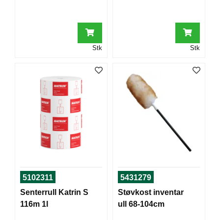
T
O
R
/
S
Stk
Stk
K
O
L
E
D
A
T
A
/
E
R
5102311
5431279
G
O
Senterrull Katrin S
Støvkost inventar
N
116m 1l
ull 68-104cm
O
M