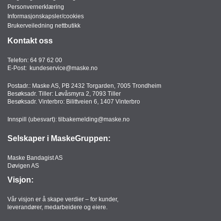
Personvernerklæring
Informasjonskapsler/cookies
Brukerveiledning nettbutikk
Kontakt oss
Telefon:
64 97 62 00
E-Post:
kundeservice@maske.no
Postadr.: Maske AS, PB 2432 Torgarden, 7005 Trondheim
Besøksadr. Tiller: Løvåsmyra 2, 7093 Tiller
Besøksadr. Vinterbro: Bilittveien 6, 1407 Vinterbro
Innspill (ubesvart):
tilbakemelding@maske.no
Selskaper i MaskeGruppen:
Maske Bandagist AS
Døvigen AS
Visjon:
Vår visjon er å skape verdier – for kunder,
leverandører, medarbeidere og eiere.