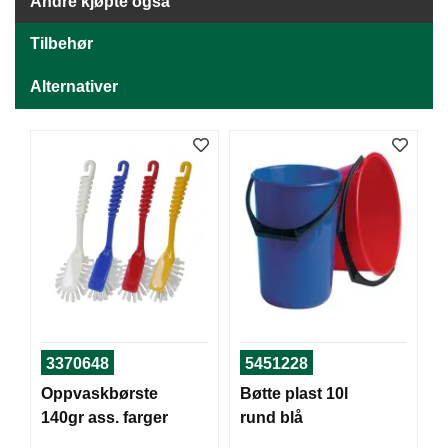
J
Andre kjøpte også
Ø
K
Tilbehør
K
E
Alternativer
N
E
M
B
A
L
L
A
S
J
E
3370648
5451228
Oppvaskbørste
Bøtte plast 10l
K
140gr ass. farger
rund blå
O
N