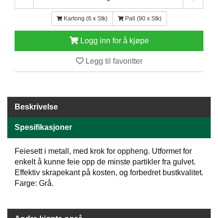
E
N
Kartong (6 x Stk)
Pall (90 x Stk)
H
O
Logg inn for å kjøpe
L
D
Legg til favoritter
/
T
Ø
R
K
Beskrivelse
Spesifikasjoner
K
A
Feiesett i metall, med krok for oppheng. Utformet for
N
enkelt å kunne feie opp de minste partikler fra gulvet.
T
I
Effektiv skrapekant på kosten, og forbedret bustkvalitet.
N
Farge: Grå.
E
/
K