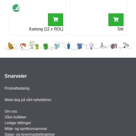
I
G
Kartong (12 x ROL)
Stk
R
A
F
I
S
K
Snarveier
Produktkatalog
Meld deg på vårt nyhetsbrev
Om oss
Våre butikker
Ledige stillinger
Miljø- og samfunnsansvar
Salgs- og leveringsbetingelser