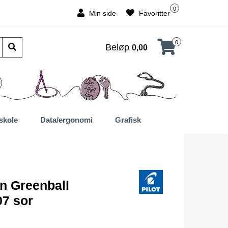
0
Min side
Favoritter
0
Beløp
0,00
skole
Data/ergonomi
Grafisk
n Greenball
07 sor