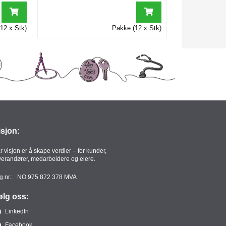
12 x Stk)
Pakke (12 x Stk)
isjon:
r visjon er å skape verdier – for kunder,
verandører, medarbeidere og eiere.
g.nr.: NO 975 872 378 MVA
ølg oss:
LinkedIn
Facebook