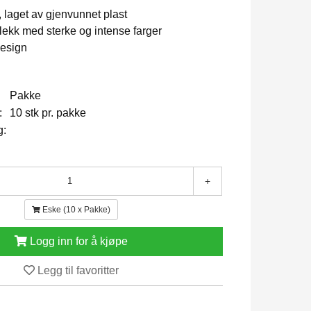
, laget av gjenvunnet plast
lekk med sterke og intense farger
esign
Pakke
:
10 stk pr. pakke
g:
+
Eske (10 x Pakke)
Logg inn for å kjøpe
Legg til favoritter