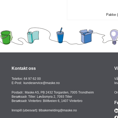
Pakke (
Kontakt oss
V
Telefon:
64 97 62 00
Vå
E-Post:
kundeservice@maske.no
le
Postadr.: Maske AS, PB 2432 Torgarden, 7005 Trondheim
Or
Besøksadr. Tiller: Løvåsmyra 2, 7093 Tiller
Besøksadr. Vinterbro: Bilittveien 6, 1407 Vinterbro
F
Innspill (ubesvart):
tilbakemelding@maske.no