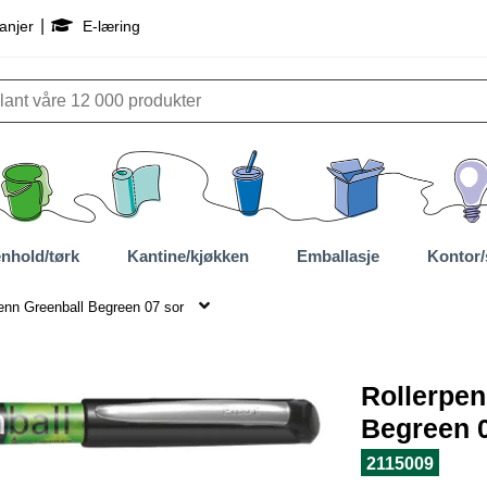
|
anjer
E-læring
nhold/tørk
Kantine/kjøkken
Emballasje
Kontor/
enn Greenball Begreen 07 sor
Rollerpen
Begreen 
2115009