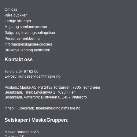
Om oss
Våre butikker
Ledige stillinger
Miljø- og samfunnsansvar
Salgs- og leveringsbetingelser
Personvernerklæring
Informasjonskapsler/cookies
Brukerveiledning nettbutikk
Kontakt oss
Telefon:
64 97 62 00
E-Post:
kundeservice@maske.no
Postadr.: Maske AS, PB 2432 Torgarden, 7005 Trondheim
Besøksadr. Tiller: Løvåsmyra 2, 7093 Tiller
Besøksadr. Vinterbro: Bilittveien 6, 1407 Vinterbro
Innspill (ubesvart):
tilbakemelding@maske.no
Selskaper i MaskeGruppen:
Maske Bandagist AS
Døvigen AS