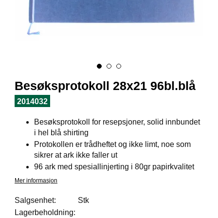
I
L
J
Ø
S
O
R
T
I
Besøksprotokoll 28x21 96bl.blå
M
E
2014032
N
T
Besøksprotokoll for resepsjoner, solid innbundet
i hel blå shirting
Protokollen er trådheftet og ikke limt, noe som
H
sikrer at ark ikke faller ut
E
L
96 ark med spesiallinjerting i 80gr papirkvalitet
S
Mer informasjon
E
Salgsenhet:
Stk
Lagerbeholdning:
R