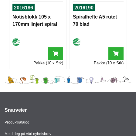
I
2016186
2016190
Notisblokk 105 x
Spiralhefte A5 rutet
170mm linjert spiral
70 blad
G
R
A
F
I
S
K
Pakke (10 x Stk)
Pakke (10 x Stk)
Snarveier
Produktkatalog
Meld deg på vårt nyhetsbrev