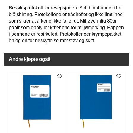
J
Ø
Besøksprotokoll for resepsjonen. Solid innbundet i hel
K
blå shirting. Protokollene er trådheftet og ikke limt, noe
K
som sikrer at arkene ikke faller ut. Miljøvennlig 80gr
E
papir som oppfyller kriteriene for miljømerking. Pappen
N
i permene er resirkulert. Protokolleneer krympepakket
èn og èn for beskyttelse mot støv og skitt.
E
M
Andre kjøpte også
B
A
L
L
A
S
J
E
K
O
N