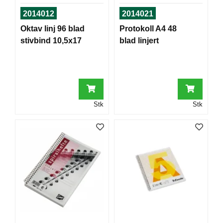
T
2014012
2014021
O
R
Oktav linj 96 blad
Protokoll A4 48
/
stivbind 10,5x17
blad linjert
S
K
O
L
E
Stk
Stk
D
A
T
A
/
E
R
G
O
N
O
M