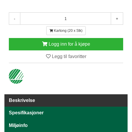
E
N
H
-
+
O
L
Kartong (20 x Stk)
D
/
Logg inn for å kjøpe
T
Ø
R
Legg til favoritter
K
K
A
N
T
Beskrivelse
I
N
Spesifikasjoner
E
/
Miljøinfo
K