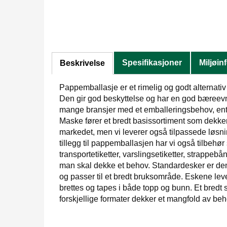
Spesifikasjoner
Miljøin
Beskrivelse
Pappemballasje er et rimelig og godt alternativ 
Den gir god beskyttelse og har en god bæreevn
mange bransjer med et emballeringsbehov, ente
Maske fører et bredt basissortiment som dekker 
markedet, men vi leverer også tilpassede løsnin
tillegg til pappemballasjen har vi også tilbehør 
transportetiketter, varslingsetiketter, strappebå
man skal dekke et behov. Standardesker er d
og passer til et bredt bruksområde. Eskene lev
brettes og tapes i både topp og bunn. Et bred
forskjellige formater dekker et mangfold av be