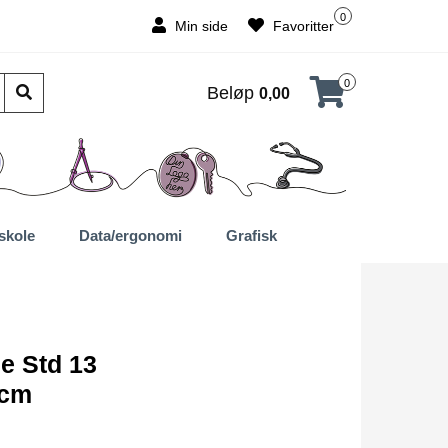
0
Min side
Favoritter
0
Beløp
0,00
skole
Data/ergonomi
Grafisk
e Std 13
0cm