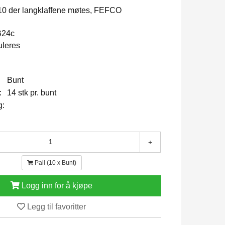
010 der langklaffene møtes, FEFCO
B24c
uleres
Bunt
:
14 stk pr. bunt
g:
+
Pall (10 x Bunt)
Logg inn for å kjøpe
Legg til favoritter