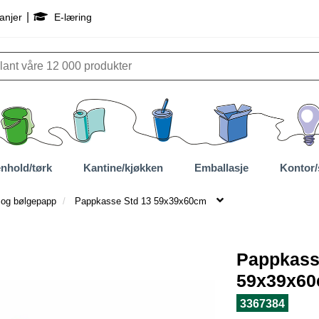
|
anjer
E-læring
nhold/tørk
Kantine/kjøkken
Emballasje
Kontor/
 og bølgepapp
Pappkasse Std 13 59x39x60cm
Pappkass
59x39x6
3367384