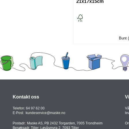
21x17x15cm
Bunt (
Kontakt oss
V
Telefon:
64 97 62 00
Vå
E-Post:
kundeservice@maske.no
le
Postadr.: Maske AS, PB 2432 Torgarden, 7005 Trondheim
Or
Besøksadr. Tiller: Løvåsmyra 2, 7093 Tiller