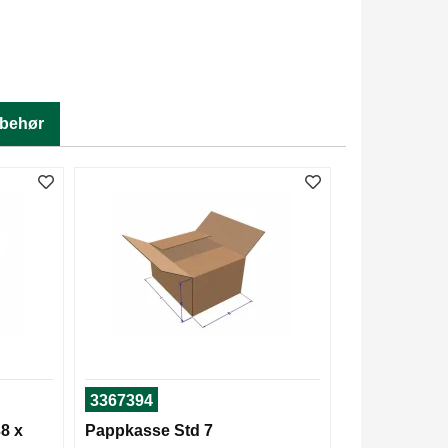
lbehør
3367394
8 x
Pappkasse Std 7