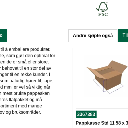
fo
Ti
Andre kjøpte også
til å emballere produkter.
e, som gjør den optimal for
n de er små eller store.
behovet til en stor del av
ger til en rekke kunder. I
som naturlig hører til; tape,
nd mm. er vel så viktig når
en mest brukte pappesken
eres flatpakket og må
t sortiment med mange
hov og bruksområder.
3367383
Pappkasse Std 11 58 x 3