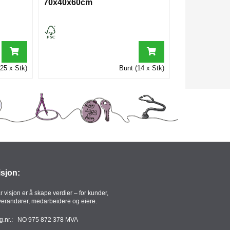
70x40x60cm
25 x Stk)
Bunt (14 x Stk)
isjon:
r visjon er å skape verdier – for kunder,
verandører, medarbeidere og eiere.
g.nr.: NO 975 872 378 MVA