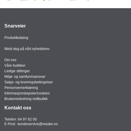
I
G
Snarveier
R
A
Produktkatalog
F
I
Meld deg på vårt nyhetsbrev
S
K
Om oss
Våre butikker
Ledige stillinger
Miljø- og samfunnsansvar
Salgs- og leveringsbetingelser
Personvernerklæring
Informasjonskapsler/cookies
Brukerveiledning nettbutikk
Kontakt oss
Telefon:
64 97 62 00
E-Post:
kundeservice@maske.no