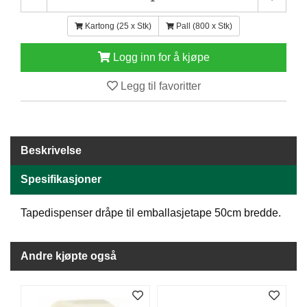
E
N
Kartong (25 x Stk)
Pall (800 x Stk)
H
O
Logg inn for å kjøpe
L
D
Legg til favoritter
/
T
Ø
R
K
Beskrivelse
Spesifikasjoner
K
A
Tapedispenser dråpe til emballasjetape 50cm bredde.
N
T
I
N
Andre kjøpte også
E
/
K