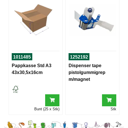
T
O
R
/
S
K
O
L
E
1011485
1252192
Pappkasse Std A3
Dispenser tape
D
A
43x30,5x16cm
pistolgummigrep
T
m/magnet
A
/
E
R
G
Bunt (25 x Stk)
Stk
O
N
O
M