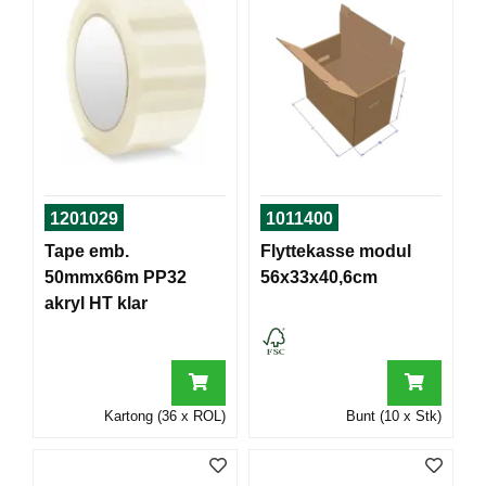
J
Ø
K
K
E
N
E
M
1201029
1011400
B
A
Tape emb.
Flyttekasse modul
L
50mmx66m PP32
56x33x40,6cm
L
A
akryl HT klar
S
J
E
Kartong (36 x ROL)
Bunt (10 x Stk)
K
O
N