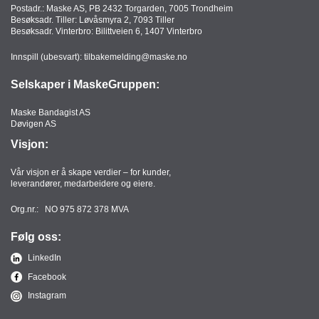
Postadr.: Maske AS, PB 2432 Torgarden, 7005 Trondheim
Besøksadr. Tiller: Løvåsmyra 2, 7093 Tiller
Besøksadr. Vinterbro: Bilittveien 6, 1407 Vinterbro
Innspill (ubesvart):
tilbakemelding@maske.no
Selskaper i MaskeGruppen:
Maske Bandagist AS
Døvigen AS
Visjon:
Vår visjon er å skape verdier – for kunder,
leverandører, medarbeidere og eiere.
Org.nr.: NO 975 872 378 MVA
Følg oss:
LinkedIn
Facebook
Instagram