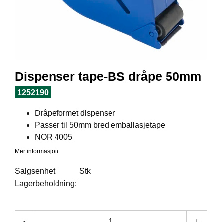
I
L
J
Ø
S
O
R
T
Dispenser tape-BS dråpe 50mm
I
M
1252190
E
N
Dråpeformet dispenser
T
Passer til 50mm bred emballasjetape
NOR 4005
H
Mer informasjon
E
L
Salgsenhet:
Stk
S
Lagerbeholdning:
E
-
+
R