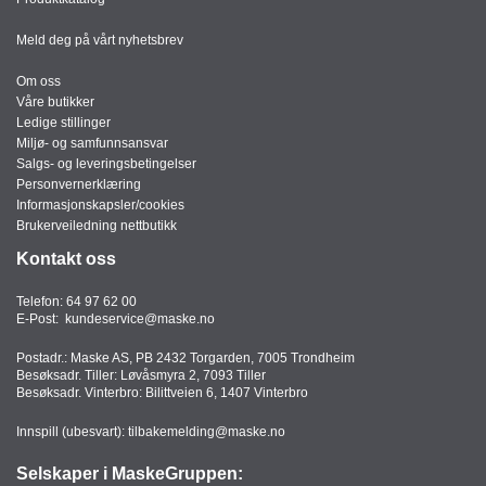
Meld deg på vårt nyhetsbrev
Om oss
Våre butikker
Ledige stillinger
Miljø- og samfunnsansvar
Salgs- og leveringsbetingelser
Personvernerklæring
Informasjonskapsler/cookies
Brukerveiledning nettbutikk
Kontakt oss
Telefon:
64 97 62 00
E-Post:
kundeservice@maske.no
Postadr.: Maske AS, PB 2432 Torgarden, 7005 Trondheim
Besøksadr. Tiller: Løvåsmyra 2, 7093 Tiller
Besøksadr. Vinterbro: Bilittveien 6, 1407 Vinterbro
Innspill (ubesvart):
tilbakemelding@maske.no
Selskaper i MaskeGruppen: