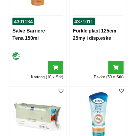
T
O
R
/
4301134
4371011
S
Salve Barriere
Forkle plast 125cm
K
Tena 150ml
25my i disp.eske
O
L
E
D
A
Kartong (10 x Stk)
Pakke (50 x Stk)
T
A
/
E
R
G
O
N
O
M