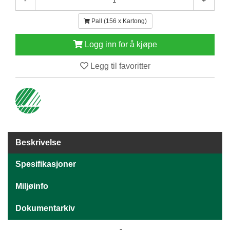
-
+
E
N
Pall (156 x Kartong)
H
O
Logg inn for å kjøpe
L
D
Legg til favoritter
/
T
Ø
R
K
K
Beskrivelse
A
N
Spesifikasjoner
T
I
Miljøinfo
N
E
Dokumentarkiv
/
K