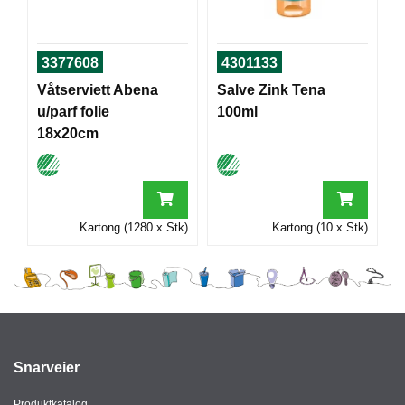
I
3377608
4301133
G
Våtserviett Abena
Salve Zink Tena
R
A
u/parf folie
100ml
F
18x20cm
I
S
K
Kartong (1280 x Stk)
Kartong (10 x Stk)
Snarveier
Produktkatalog