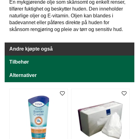
J
En mykgjørende olje som skånsomt og enkelt renser,
Ø
tilfører fuktighet og beskytter huden. Den inneholder
K
naturlige oljer og E-vitamin. Oljen kan blandes i
K
badevannet eller påføres direkte på huden for
E
skånsom rengjøring og pleie av tørr og sensitiv hud.
N
Andre kjøpte også
E
M
Tilbehør
B
A
L
Alternativer
L
A
S
J
E
K
O
N