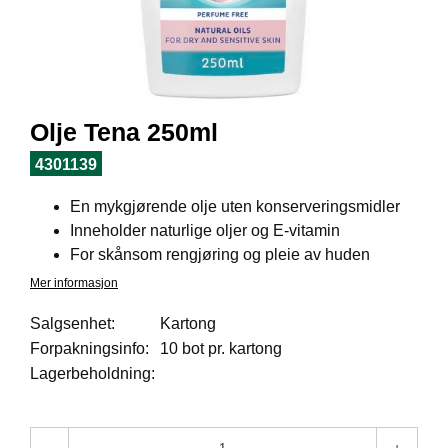
I
L
J
Ø
S
O
R
Olje Tena 250ml
T
I
4301139
M
E
En mykgjørende olje uten konserveringsmidler
N
Inneholder naturlige oljer og E-vitamin
T
For skånsom rengjøring og pleie av huden
Mer informasjon
H
E
Salgsenhet:
Kartong
L
Forpakningsinfo:
10 bot pr. kartong
S
Lagerbeholdning:
E
R