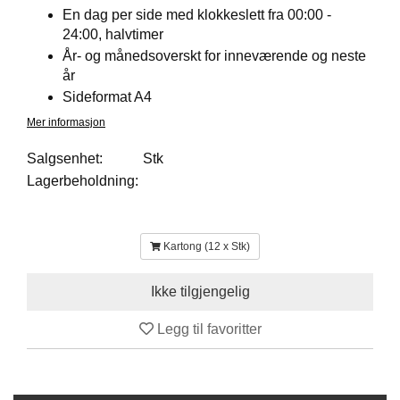
En dag per side med klokkeslett fra 00:00 -
E
N
24:00, halvtimer
H
År- og månedsoverskt for inneværende og neste
O
år
L
Sideformat A4
D
/
Mer informasjon
T
Ø
Salgsenhet:
Stk
R
Lagerbeholdning:
K
Kartong (12 x Stk)
K
A
N
T
I
Legg til favoritter
N
E
/
K