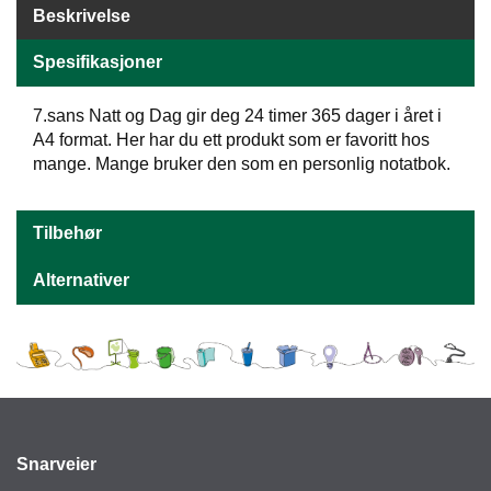
J
Beskrivelse
Ø
K
Spesifikasjoner
K
E
N
7.sans Natt og Dag gir deg 24 timer 365 dager i året i
A4 format. Her har du ett produkt som er favoritt hos
mange. Mange bruker den som en personlig notatbok.
E
M
B
Tilbehør
A
L
Alternativer
L
A
S
J
E
K
Snarveier
O
N