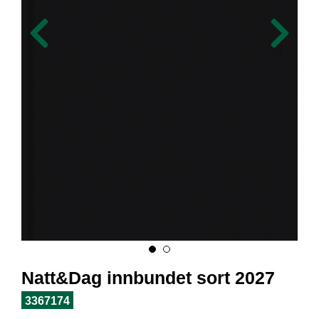
I
L
J
Ø
S
O
R
T
I
M
E
N
T
H
E
L
S
E
Natt&Dag innbundet sort 2027
3367174
R