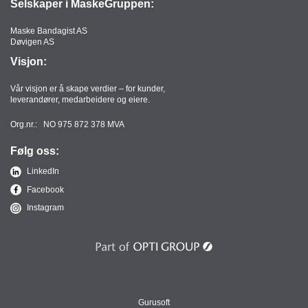
Selskaper i MaskeGruppen:
I
Maske Bandagist AS
Døvigen AS
G
Visjon:
R
A
Vår visjon er å skape verdier – for kunder,
F
leverandører, medarbeidere og eiere.
I
S
Org.nr.: NO 975 872 378 MVA
K
Følg oss:
LinkedIn
Facebook
Instagram
Gurusoft