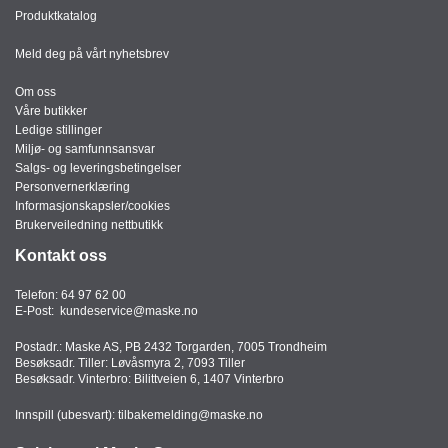
T
Produktkatalog
O
R
Meld deg på vårt nyhetsbrev
/
S
Om oss
K
Våre butikker
O
Ledige stillinger
L
Miljø- og samfunnsansvar
E
Salgs- og leveringsbetingelser
Personvernerklæring
Informasjonskapsler/cookies
Brukerveiledning nettbutikk
D
A
Kontakt oss
T
A
Telefon:
64 97 62 00
/
E-Post:
kundeservice@maske.no
E
Postadr.: Maske AS, PB 2432 Torgarden, 7005 Trondheim
R
Besøksadr. Tiller: Løvåsmyra 2, 7093 Tiller
G
Besøksadr. Vinterbro: Bilittveien 6, 1407 Vinterbro
O
N
Innspill (ubesvart):
tilbakemelding@maske.no
O
M