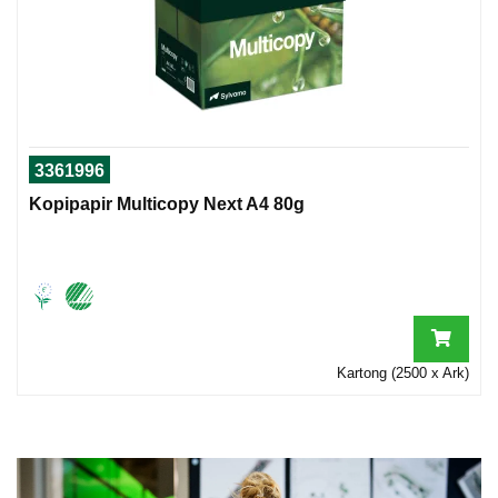
I
G
R
A
F
3361996
I
S
Kopipapir Multicopy Next A4 80g
K
Kartong (2500 x Ark)