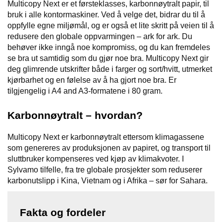
I
Multicopy Next er et førsteklasses, karbonnøytralt papir, til
L
bruk i alle kontormaskiner. Ved å velge det, bidrar du til å
J
oppfylle egne miljømål, og er også et lite skritt på veien til å
Ø
redusere den globale oppvarmingen – ark for ark. Du
S
behøver ikke inngå noe kompromiss, og du kan fremdeles
O
se bra ut samtidig som du gjør noe bra. Multicopy Next gir
R
T
deg glimrende utskrifter både i farger og sort/hvitt, utmerket
I
kjørbarhet og en følelse av å ha gjort noe bra. Er
M
tilgjengelig i A4 and A3-formatene i 80 gram.
E
N
Karbonnøytralt – hvordan?
T
Multicopy Next er karbonnøytralt ettersom klimagassene
som genereres av produksjonen av papiret, og transport til
H
sluttbruker kompenseres ved kjøp av klimakvoter. I
E
L
Sylvamo tilfelle, fra tre globale prosjekter som reduserer
S
karbonutslipp i Kina, Vietnam og i Afrika – sør for Sahara.
E
Fakta og fordeler
R