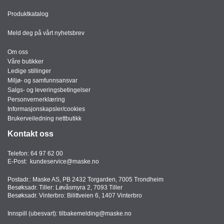
Produktkatalog
Meld deg på vårt nyhetsbrev
Om oss
Våre butikker
Ledige stillinger
Miljø- og samfunnsansvar
Salgs- og leveringsbetingelser
Personvernerklæring
Informasjonskapsler/cookies
Brukerveiledning nettbutikk
Kontakt oss
Telefon:
64 97 62 00
E-Post:
kundeservice@maske.no
Postadr.: Maske AS, PB 2432 Torgarden, 7005 Trondheim
Besøksadr. Tiller: Løvåsmyra 2, 7093 Tiller
Besøksadr. Vinterbro: Bilittveien 6, 1407 Vinterbro
Innspill (ubesvart):
tilbakemelding@maske.no