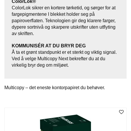
ColorLok®
T
ColorLok sikrer en kortere tørketid, og sørger for at
O
fargepigmentene I blekket holder seg på
R
/
papiroverflaten. Teknologien gir deg klarere farger,
S
dypere sortnivå og skarpere utskrifter uten utflyting
K
av skriften.
O
L
KOMMUNISÉR AT DU BRYR DEG
E
Å ta et grønt standpunkt er et sterkt og viktig signal.
Ved å velge Multicopy Next bekrefter du at du
virkelig bryr deg om miljøet.
D
A
T
A
Multicopy – det eneste kontorpapiret du behøver.
/
E
R
G
O
N
O
M