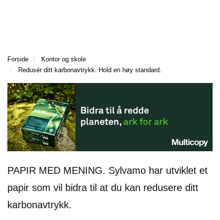
l
l
g
e
e
g
T
n
n
l
I
a
a
e
L
v
v
n
B
i
i
Forside
Kontor og skole
a
A
g
g
Redusér ditt karbonavtrykk. Hold en høy standard.
v
K
a
a
E
i
t
t
T
g
I
i
i
a
L
o
o
t
F
n
n
i
O
o
R
n
S
I
PAPIR MED MENING. Sylvamo har utviklet et
D
E
papir som vil bidra til at du kan redusere ditt
N
karbonavtrykk.
M