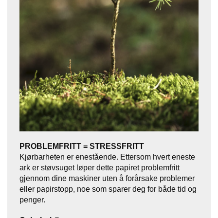
J
Ø
K
K
E
N
E
M
B
A
L
L
A
S
PROBLEMFRITT = STRESSFRITT
J
Kjørbarheten er enestående. Ettersom hvert eneste
E
ark er støvsuget løper dette papiret problemfritt
gjennom dine maskiner uten å forårsake problemer
eller papirstopp, noe som sparer deg for både tid og
K
penger.
O
N