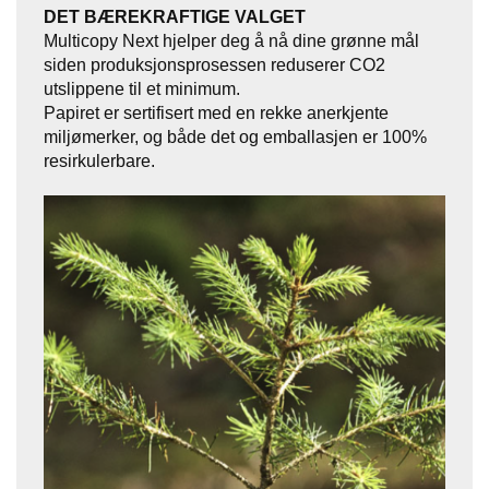
DET BÆREKRAFTIGE VALGET
E
N
Multicopy Next hjelper deg å nå dine grønne mål
H
siden produksjonsprosessen reduserer CO2
O
utslippene til et minimum.
L
Papiret er sertifisert med en rekke anerkjente
D
miljømerker, og både det og emballasjen er 100%
/
resirkulerbare.
T
Ø
R
K
K
A
N
T
I
N
E
/
K