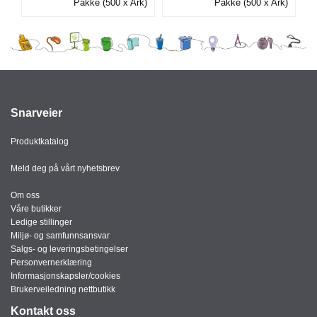
Pakke (500 x Ark)
Pakke (500 x Ark)
I
G
R
A
F
Snarveier
I
S
K
Produktkatalog
Meld deg på vårt nyhetsbrev
Om oss
Våre butikker
Ledige stillinger
Miljø- og samfunnsansvar
Salgs- og leveringsbetingelser
Personvernerklæring
Informasjonskapsler/cookies
Brukerveiledning nettbutikk
Kontakt oss