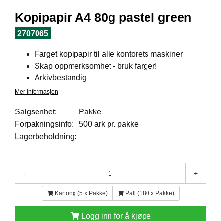
I
L
Kopipapir A4 80g pastel green
J
Ø
2707065
S
O
Farget kopipapir til alle kontorets maskiner
R
Skap oppmerksomhet - bruk farger!
T
I
Arkivbestandig
M
Mer informasjon
E
N
Salgsenhet:
Pakke
T
Forpakningsinfo:
500 ark pr. pakke
Lagerbeholdning:
H
E
L
-
+
S
E
Kartong (5 x Pakke)
Pall (180 x Pakke)
Logg inn for å kjøpe
R