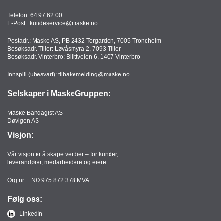
Telefon:
64 97 62 00
E-Post:
kundeservice@maske.no
Postadr.: Maske AS, PB 2432 Torgarden, 7005 Trondheim
Besøksadr. Tiller: Løvåsmyra 2, 7093 Tiller
Besøksadr. Vinterbro: Bilittveien 6, 1407 Vinterbro
Innspill (ubesvart):
tilbakemelding@maske.no
Selskaper i MaskeGruppen:
Maske Bandagist AS
Døvigen AS
Visjon:
Vår visjon er å skape verdier – for kunder,
leverandører, medarbeidere og eiere.
Org.nr.: NO 975 872 378 MVA
Følg oss:
LinkedIn