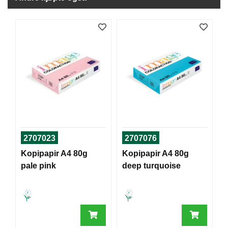
J
Ø
K
K
E
N
E
M
B
A
L
L
2707023
2707076
A
S
Kopipapir A4 80g
Kopipapir A4 80g
J
pale pink
deep turquoise
E
K
O
N