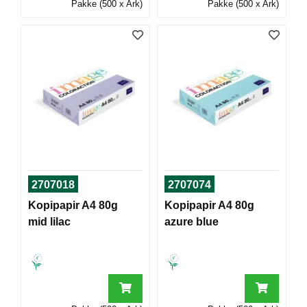
Pakke (500 x Ark)
Pakke (500 x Ark)
T
O
R
/
S
K
O
L
E
D
A
2707018
2707074
T
A
Kopipapir A4 80g
Kopipapir A4 80g
/
mid lilac
azure blue
E
R
G
O
N
O
M