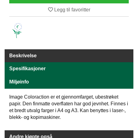
E
Legg til favoritter
N
H
O
L
D
/
T
Ø
Beskrivelse
R
K
Spesifikasjoner
Miljøinfo
K
A
Image Coloraction er et gjennomfarget, ubestrøket
N
T
papir. Den finmatte overflaten har god jevnhet. Finnes i
I
et bredt utvalg farger i A4 og A3. Kan benyttes i laser-,
N
blekk- og kopimaskiner.
E
/
K
Andre kjøpte også