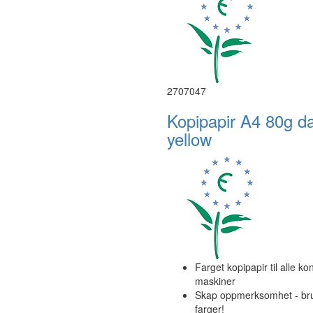
2707047
Kopipapir A4 80g d
yellow
Farget kopipapir til alle ko
maskiner
Skap oppmerksomhet - br
farger!