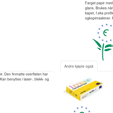
Farget papir med 
glans. Brukes nå
kapet, f.eks profil
ogkopimaskiner. 
Andre kjøpte også
r. Den finmatte overflaten har
Kan benyttes i laser-, blekk- og