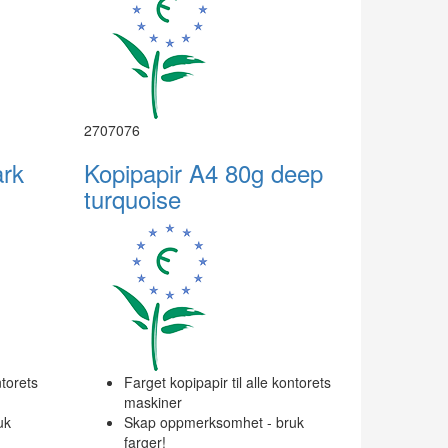
2707076
ark
Kopipapir A4 80g deep
turquoise
ntorets
Farget kopipapir til alle kontorets
maskiner
uk
Skap oppmerksomhet - bruk
farger!