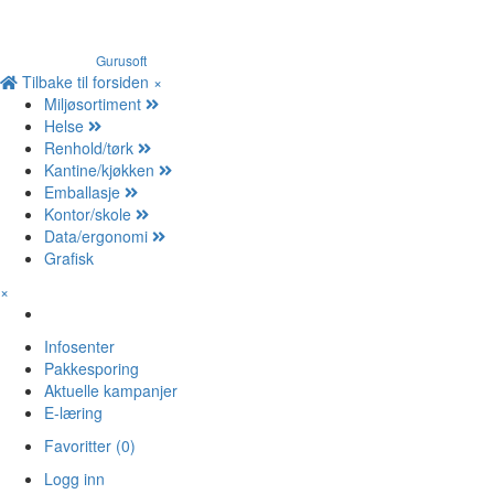
Gurusoft
Tilbake til forsiden
×
Miljøsortiment
Helse
Renhold/tørk
Kantine/kjøkken
Emballasje
Kontor/skole
Data/ergonomi
Grafisk
×
Infosenter
Pakkesporing
Aktuelle kampanjer
E-læring
Favoritter (
0
)
Logg inn