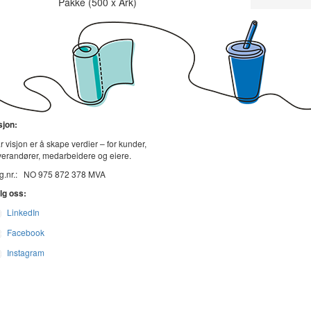
Pakke (500 x Ark)
sjon:
r visjon er å skape verdier – for kunder,
verandører, medarbeidere og eiere.
g.nr.: NO 975 872 378 MVA
lg oss:
LinkedIn
Facebook
Instagram