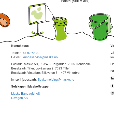
Pakke (500 x Ark)
Kontakt oss
Vi
Telefon:
64 97 62 00
Vå
E-Post:
kundeservice@maske.no
le
Postadr.: Maske AS, PB 2432 Torgarden, 7005 Trondheim
Or
Besøksadr. Tiller: Løvåsmyra 2, 7093 Tiller
Fø
Besøksadr. Vinterbro: Bilittveien 6, 1407 Vinterbro
Innspill (ubesvart):
tilbakemelding@maske.no
Selskaper i MaskeGruppen:
Maske Bandagist AS
Døvigen AS