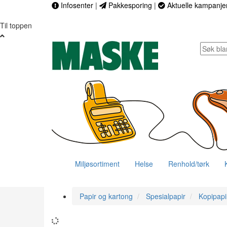
Infosenter
|
Pakkesporing
|
Aktuelle kampanje
Til toppen
Miljøsortiment
Helse
Renhold/tørk
Papir og kartong
Spesialpapir
Kopipapi