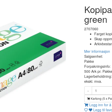
Kopipa
green
2707060
Farget kopi
Skap oppme
Arkivbesta
Mer informasjon
Salgsenhet:
Pakke
Forpakningsinfo:
500 Ark pr. Pakk
Lagerbeholdning:
ekskl. mva.
-
Kartong (5 x Pa
Logg inn for å
Legg til favo