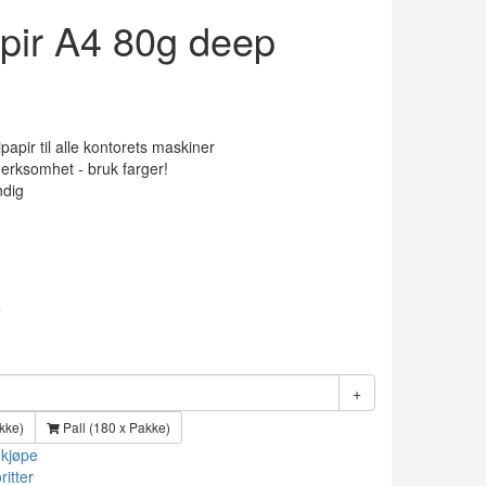
pir A4 80g deep
papir til alle kontorets maskiner
rksomhet - bruk farger!
ndig
e
+
kke)
Pall (180 x Pakke)
 kjøpe
ritter