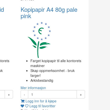
id
Kopipapir A4 80g pale
pink
ntorets
Farget kopipapir til alle kontorets
maskiner
uk
Skap oppmerksomhet - bruk
farger!
Arkivbestandig
Mer informasjon
+
-
+
Logg inn for å kjøpe
Legg til favoritter