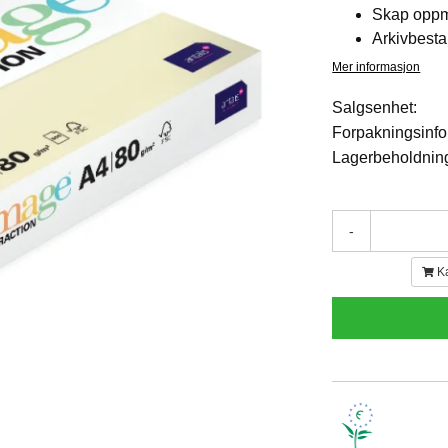
Skap oppme
Arkivbest
Mer informasjon
Salgsenhet:
Forpakningsinfo
Lagerbeholdnin
-
K