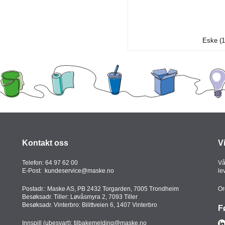
Eske (1
Kontakt oss
V
Telefon:
64 97 62 00
Vå
E-Post:
kundeservice@maske.no
le
Postadr.: Maske AS, PB 2432 Torgarden, 7005 Trondheim
Or
Besøksadr. Tiller: Løvåsmyra 2, 7093 Tiller
Besøksadr. Vinterbro: Bilittveien 6, 1407 Vinterbro
F
Innspill (ubesvart):
tilbakemelding@maske.no