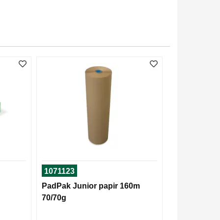
1071123
PadPak Junior papir 160m
70/70g