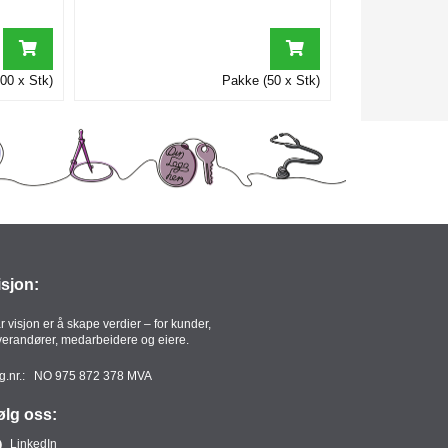
00 x Stk)
Pakke (50 x Stk)
isjon:
r visjon er å skape verdier – for kunder,
verandører, medarbeidere og eiere.
g.nr.: NO 975 872 378 MVA
ølg oss:
LinkedIn