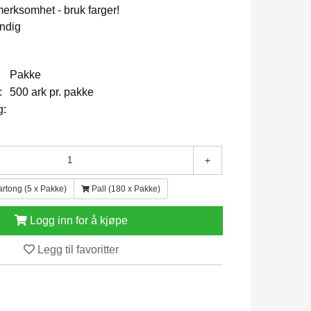
rksomhet - bruk farger!
andig
Pakke
:
500 ark pr. pakke
g:
+
artong (5 x Pakke)
Pall (180 x Pakke)
Logg inn for å kjøpe
Legg til favoritter