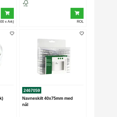
00 x Ark)
ROL
2467059
k)
Navneskilt 40x75mm med
nål