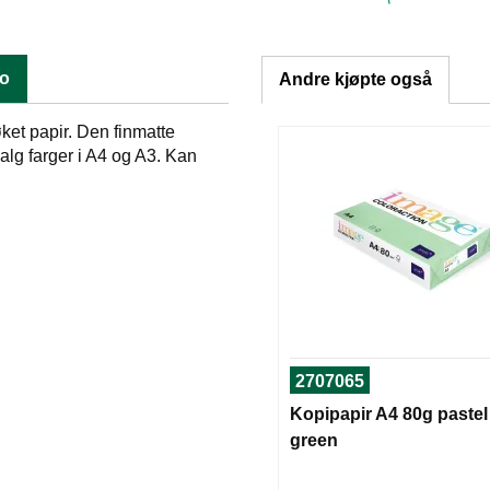
fo
Andre kjøpte også
ket papir. Den finmatte
valg farger i A4 og A3. Kan
2707065
Kopipapir A4 80g pastel
green