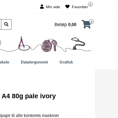
0
Min side
Favoritter
0
Beløp
0,00
skole
Data/ergonomi
Grafisk
 A4 80g pale ivory
papir til alle kontorets maskiner