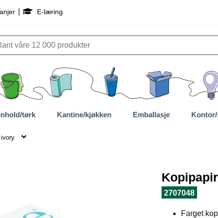
|
anjer
E-læring
nhold/tørk
Kantine/kjøkken
Emballasje
Kontor/
 ivory
Kopipapir
2707048
Farget kopi