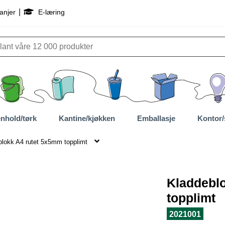
|
anjer
E-læring
nhold/tørk
Kantine/kjøkken
Emballasje
Kontor/
blokk A4 rutet 5x5mm topplimt
Kladdebl
topplimt
2021001