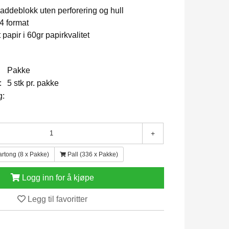
laddeblokk uten perforering og hull
A4 format
tt papir i 60gr papirkvalitet
Pakke
:
5 stk pr. pakke
g:
+
artong (8 x Pakke)
Pall (336 x Pakke)
Logg inn for å kjøpe
Legg til favoritter