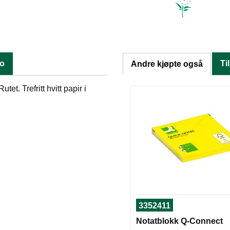
fo
Ti
Andre kjøpte også
et. Trefritt hvitt papir i
3352411
Notatblokk Q-Connect