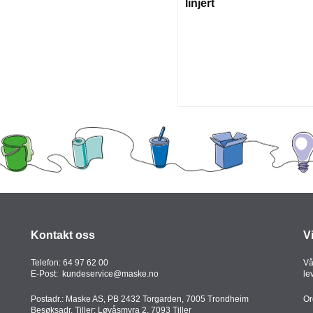
linjert
Kontakt oss
V
Telefon:
64 97 62 00
Vå
E-Post:
kundeservice@maske.no
le
Postadr.: Maske AS, PB 2432 Torgarden, 7005 Trondheim
Or
Besøksadr. Tiller: Løvåsmyra 2, 7093 Tiller