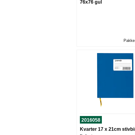
76x76 gul
Pakke 
2016058
Kvarter 17 x 21cm stivb