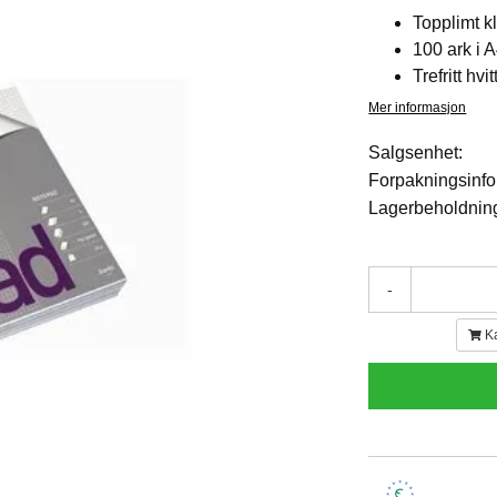
Topplimt k
100 ark i 
Trefritt hvi
Mer informasjon
Salgsenhet:
Forpakningsinfo
Lagerbeholdnin
-
K