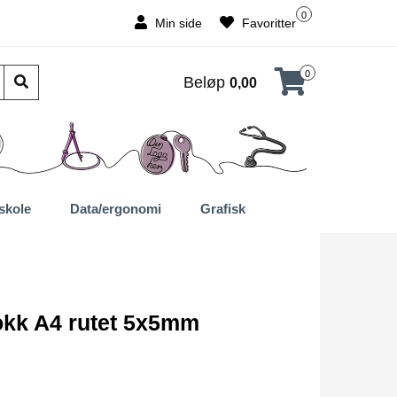
0
Min side
Favoritter
0
Beløp
0,00
skole
Data/ergonomi
Grafisk
okk A4 rutet 5x5mm