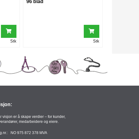
96 blad
Stk
Stk
isjon:
r visjon er å skape verdier – for kunder,
verandører, medarbeidere og eiere.
g.nr.: NO 975 872 378 MVA