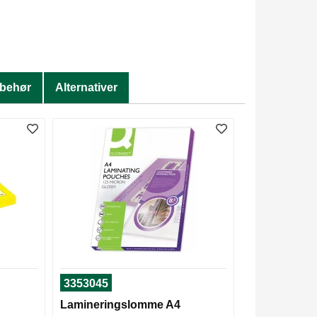
lbehør
Alternativer
3353045
Lamineringslomme A4