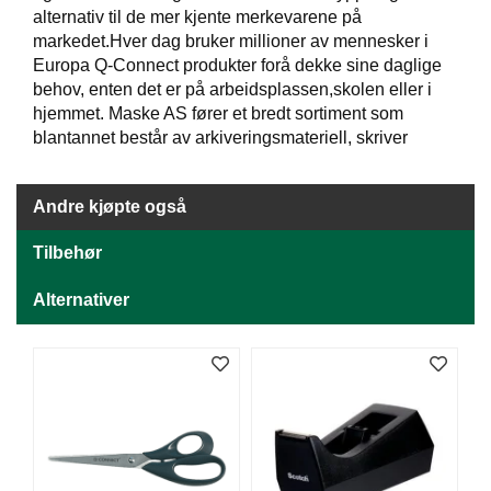
J
alternativ til de mer kjente merkevarene på
Ø
markedet.Hver dag bruker millioner av mennesker i
K
K
Europa Q-Connect produkter forå dekke sine daglige
E
behov, enten det er på arbeidsplassen,skolen eller i
N
hjemmet. Maske AS fører et bredt sortiment som
blantannet består av arkiveringsmateriell, skriver
E
M
Andre kjøpte også
B
A
Tilbehør
L
L
Alternativer
A
S
J
E
K
O
N