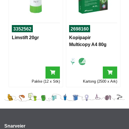
I
G
3352562
2698160
R
A
Limstift 20gr
Kopipapir
F
Multicopy A4 80g
I
S
K
Pakke (12 x Stk)
Kartong (2500 x Ark)
Snarveier