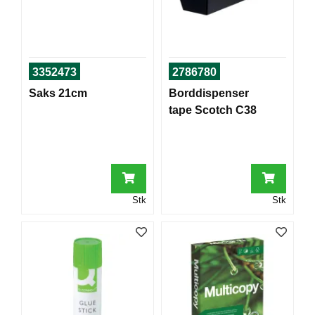
T
O
R
/
S
3352473
2786780
K
O
Saks 21cm
Borddispenser
L
tape Scotch C38
E
D
A
T
Stk
Stk
A
/
E
R
G
O
N
O
M