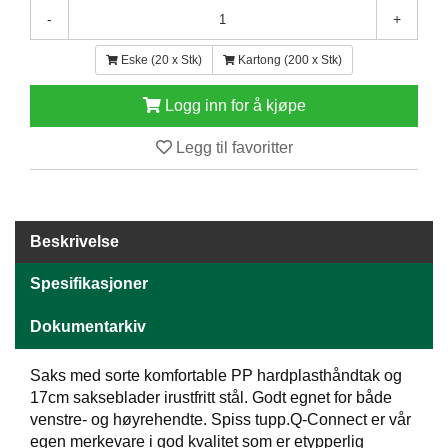
E
-
+
N
H
Eske (20 x Stk)
Kartong (200 x Stk)
O
L
Logg inn for å kjøpe
D
/
Legg til favoritter
T
Ø
R
K
Beskrivelse
K
Spesifikasjoner
A
N
Dokumentarkiv
T
I
N
Saks med sorte komfortable PP hardplasthåndtak og
E
17cm sakseblader irustfritt stål. Godt egnet for både
/
venstre- og høyrehendte. Spiss tupp.Q-Connect er vår
K
egen merkevare i god kvalitet som er etypperlig