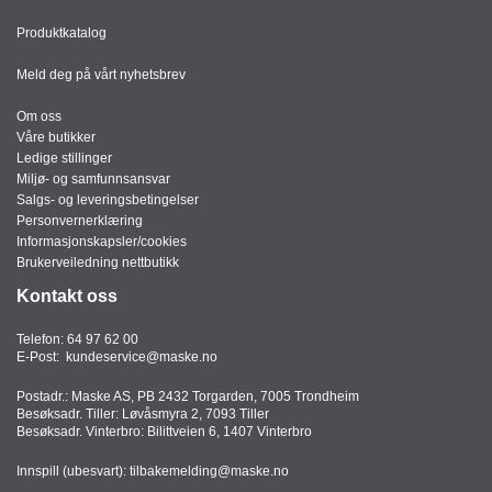
Produktkatalog
Meld deg på vårt nyhetsbrev
Om oss
Våre butikker
Ledige stillinger
Miljø- og samfunnsansvar
Salgs- og leveringsbetingelser
Personvernerklæring
Informasjonskapsler/cookies
Brukerveiledning nettbutikk
Kontakt oss
Telefon:
64 97 62 00
E-Post:
kundeservice@maske.no
Postadr.: Maske AS, PB 2432 Torgarden, 7005 Trondheim
Besøksadr. Tiller: Løvåsmyra 2, 7093 Tiller
Besøksadr. Vinterbro: Bilittveien 6, 1407 Vinterbro
Innspill (ubesvart):
tilbakemelding@maske.no