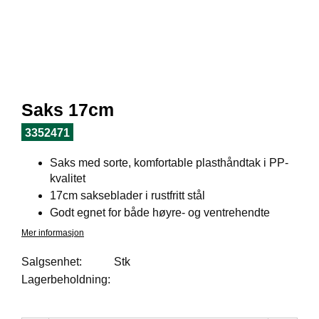
I
L
J
Ø
S
O
R
T
Saks 17cm
I
M
3352471
E
N
Saks med sorte, komfortable plasthåndtak i PP-
T
kvalitet
17cm sakseblader i rustfritt stål
Godt egnet for både høyre- og ventrehendte
H
E
Mer informasjon
L
S
Salgsenhet:
Stk
E
Lagerbeholdning:
R