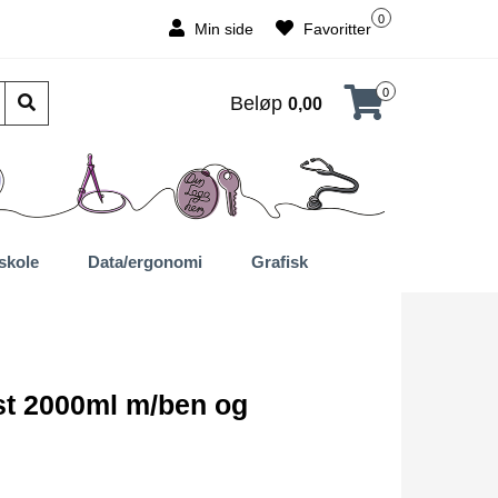
0
Min side
Favoritter
0
Beløp
0,00
skole
Data/ergonomi
Grafisk
st 2000ml m/ben og