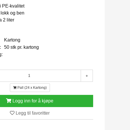
i PE-kvalitet
 lokk og ben
2 liter
Kartong
:
50 stk pr. kartong
g:
+
Pall (24 x Kartong)
Logg inn for å kjøpe
Legg til favoritter