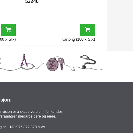
53240
00 x Stk)
Kartong (100 x Stk)
isjon:
r visjon er å skape verdier – for kunder,
verandører, medarbeidere og eiere.
g.nr.: NO 975 872 378 MVA