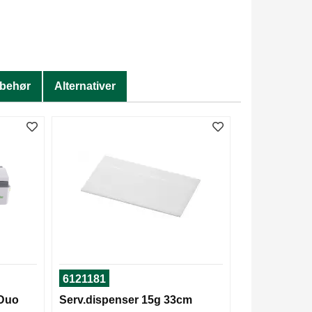
lbehør
Alternativer
6121181
 Duo
Serv.dispenser 15g 33cm