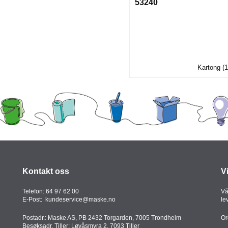
53240
Kartong (1
Kontakt oss
V
Telefon:
64 97 62 00
Vå
E-Post:
kundeservice@maske.no
le
Postadr.: Maske AS, PB 2432 Torgarden, 7005 Trondheim
Or
Besøksadr. Tiller: Løvåsmyra 2, 7093 Tiller