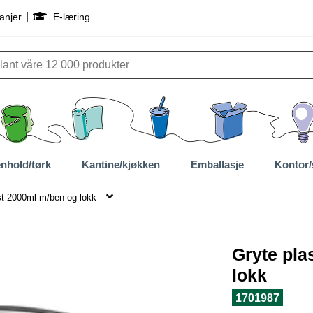
|
anjer
E-læring
nhold/tørk
Kantine/kjøkken
Emballasje
Kontor/
st 2000ml m/ben og lokk
Gryte pla
lokk
1701987