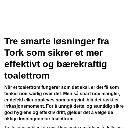
l
l
g
e
e
g
T
n
n
l
I
a
a
e
L
v
v
n
B
i
i
a
A
Tre smarte løsninger fra
g
g
v
K
a
a
E
i
Tork som sikrer et mer
t
t
T
g
I
i
i
a
effektivt og bærekraftig
L
o
o
t
F
n
n
toalettrom
i
O
o
R
n
Når et toalettrom fungerer som det skal, er det få som
S
I
tenker noe særlig over det. Men så snart noe mangler,
D
er defekt eller oppleves som tungvint, blir det raskt et
E
irritasjonsmoment. For å unngå dette, og samtidig sikre
N
god hygiene og effektiv drift, gjelder det å velge de
riktige løsningene for toalettrom.
M
Toalettene er blant de mest krevende områdene å drifte og