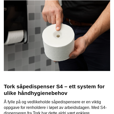
T
O
R
/
S
K
O
L
E
D
A
T
A
/
E
Tork såpedispenser S4 – ett system for
R
ulike håndhygienebehov
G
O
Å fylle på og vedlikeholde såpedispensere er en viktig
N
oppgave for renholdere i løpet av arbeidsdagen. Med S4-
O
M
dispenseren fra Tork har dette aldri vært enklere.