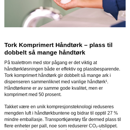
Tork Komprimert Håndtørk – plass til
dobbelt så mange håndtørk
På toalettrom med stor pågang er det viktig at
håndtørkløsningen både er effektiv og plassbesparende.
Tork komprimert håndtørk gir dobbelt så mange ark i
dispenseren sammenliknet med vanlige håndtørk¹.
Håndtørkene er av samme gode kvalitet, men er
komprimert med 50 prosent.
Takket være en unik kompresjonsteknologi reduseres
mengden luft i håndtørkbuntene og bidrar til opptil 27 %
mindre emballasje. Transportkjøretøy får dermed plass til
flere enheter per pall, noe som reduserer CO₂-utslippet.