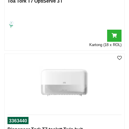
Toa Tork T7 OptiServe 3 l
Kartong (18 x ROL)
3363440