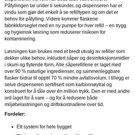
I
Påfyllingen tar under ti sekunder, og dispenseren har et
vindu som gjør det enkelt å se refilltypen og om det er
behov for påfylling. Videre kommer flaskene
G
fabrikkforseglet med en ny pumpe for hver refill – en trygg
R
og hygienisk løsning som reduserer risikoen for
A
kontaminering.
F
I
Løsningen kan brukes med et bredt utvalg av refiller som
S
dekker ulike behov, inkludert såper og desinfeksjonsmidler
K
i skum og flytende form. Alle såperefillene er laget med
over 90 % naturlige ingredienser, og sammenleggbare
flasker bidrar til opptil 70 % mindre avfallsvolum. I tillegg er
selve dispenseren sertifisert som karbonnøytral og
konstruert for å tåle over én million trykk. Den er med andre
ord laget for å vare – og for å redusere både
miljøbelastningen og driftskostnadene over tid.
Fordeler:
Ett system for hele bygget