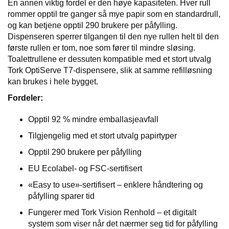
J
En annen viktig fordel er den høye kapasiteten. Hver rull
Ø
rommer opptil tre ganger så mye papir som en standardrull,
K
og kan betjene opptil 290 brukere per påfylling.
K
Dispenseren sperrer tilgangen til den nye rullen helt til den
E
første rullen er tom, noe som fører til mindre sløsing.
N
Toalettrullene er dessuten kompatible med et stort utvalg
Tork OptiServe T7-dispensere, slik at samme refilløsning
kan brukes i hele bygget.
E
M
Fordeler:
B
A
Opptil 92 % mindre emballasjeavfall
L
L
Tilgjengelig med et stort utvalg papirtyper
A
Opptil 290 brukere per påfylling
S
J
EU Ecolabel- og FSC-sertifisert
E
«Easy to use»-sertifisert – enklere håndtering og
påfylling sparer tid
K
Fungerer med Tork Vision Renhold – et digitalt
O
system som viser når det nærmer seg tid for påfylling
N