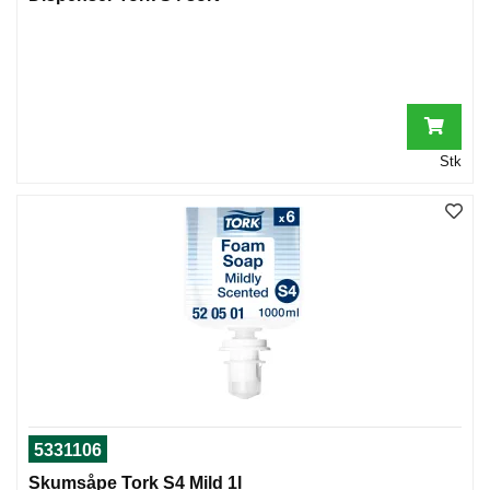
Stk
5331106
Skumsåpe Tork S4 Mild 1l