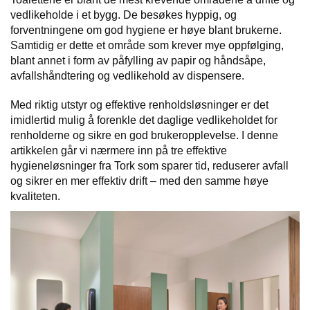
I
vedlikeholde i et bygg. De besøkes hyppig, og
L
forventningene om god hygiene er høye blant brukerne.
J
Ø
Samtidig er dette et område som krever mye oppfølging,
S
blant annet i form av påfylling av papir og håndsåpe,
O
avfallshåndtering og vedlikehold av dispensere.
R
T
Med riktig utstyr og effektive renholdsløsninger er det
I
imidlertid mulig å forenkle det daglige vedlikeholdet for
M
renholderne og sikre en god brukeropplevelse. I denne
E
N
artikkelen går vi nærmere inn på tre effektive
T
hygieneløsninger fra Tork som sparer tid, reduserer avfall
og sikrer en mer effektiv drift – med den samme høye
kvaliteten.
H
E
L
S
E
R