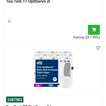
Toa Tork T7 OptiServe 2l
Kartong (24 x ROL)
3387962