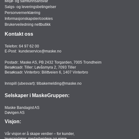
Miljø- og samfunnsansvar
Salgs- og leveringsbetingelser
Personvernerklæring
Informasjonskapsler/cookies
Brukerveiledning nettbutikk
Kontakt oss
Telefon:
64 97 62 00
E-Post:
kundeservice@maske.no
Postadr.: Maske AS, PB 2432 Torgarden, 7005 Trondheim
Besøksadr. Tiller: Løvåsmyra 2, 7093 Tiller
Besøksadr. Vinterbro: Bilittveien 6, 1407 Vinterbro
Innspill (ubesvart):
tilbakemelding@maske.no
Selskaper i MaskeGruppen:
Maske Bandagist AS
Døvigen AS
Visjon:
Vår visjon er å skape verdier – for kunder,
leverandører, medarbeidere og eiere.