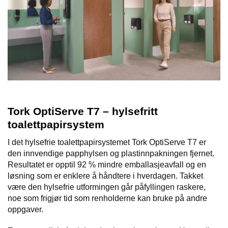
E
N
H
O
L
D
/
T
Ø
R
K
Tork OptiServe T7 – hylsefritt
toalettpapirsystem
K
I det hylsefrie toalettpapirsystemet Tork OptiServe T7 er
A
den innvendige papphylsen og plastinnpakningen fjernet.
N
Resultatet er opptil 92 % mindre emballasjeavfall og en
T
løsning som er enklere å håndtere i hverdagen. Takket
I
være den hylsefrie utformingen går påfyllingen raskere,
N
noe som frigjør tid som renholderne kan bruke på andre
E
/
oppgaver.
K