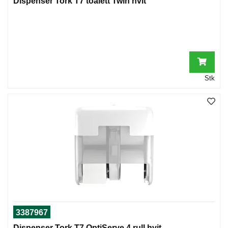
Dispenser Tork T7 toalett Twin hvit
Stk
3387967
Dispenser Tork T7 OptiServe 4 rull hvit