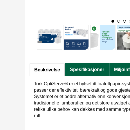
Spesifikasjoner
Miljøin
Beskrivelse
Tork OptiServe® er et hylsefritt toalettpapir-s
passer der effektivitet, bærekraft og gode gjest
Systemet er et bedre alternativ enn konvensjone
tradisjonelle jumboruller, og det store utvalget
rekke ulike behov kan dekkes med samme type t
rull.