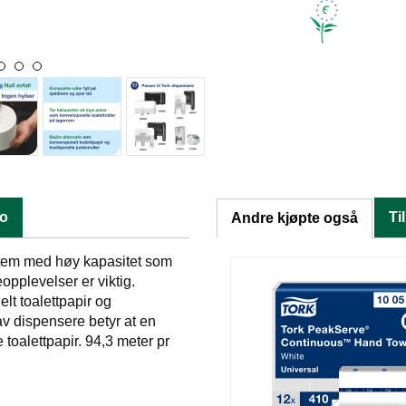
fo
Ti
Andre kjøpte også
ystem med høy kapasitet som
eopplevelser er viktig.
lt toalettpapir og
 av dispensere betyr at en
oalettpapir. 94,3 meter pr