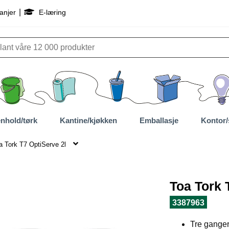
|
anjer
E-læring
nhold/tørk
Kantine/kjøkken
Emballasje
Kontor/
a Tork T7 OptiServe 2l
Toa Tork 
3387963
Tre ganger