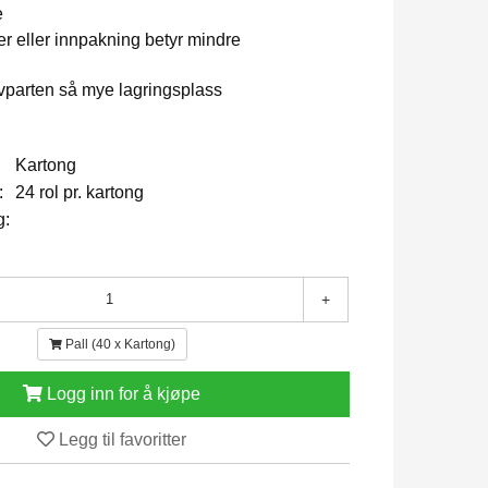
e
er eller innpakning betyr mindre
vparten så mye lagringsplass
Kartong
:
24 rol pr. kartong
g:
+
Pall (40 x Kartong)
Logg inn for å kjøpe
Legg til favoritter