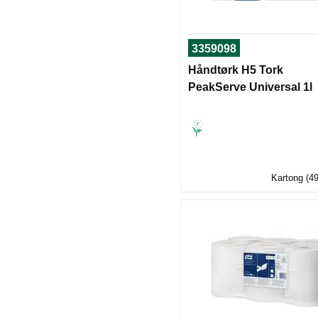
3359098
Håndtørk H5 Tork
PeakServe Universal 1l
Kartong (49