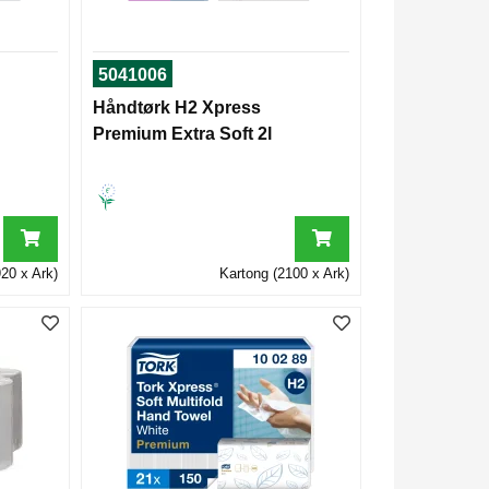
5041006
Håndtørk H2 Xpress
Premium Extra Soft 2l
20 x Ark)
Kartong (2100 x Ark)