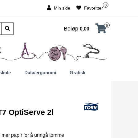
0
Min side
Favoritter
0
Beløp
0,00
skole
Data/ergonomi
Grafisk
T7 OptiServe 2l
 mer papir for å unngå tomme