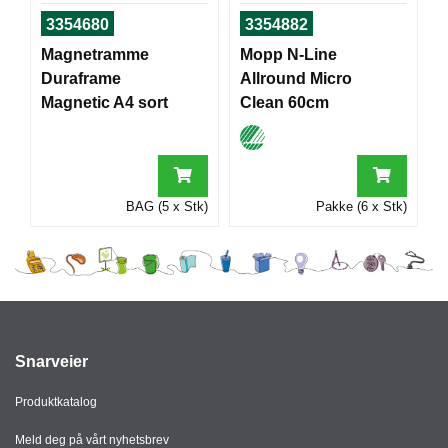
I
3354680
3354882
Magnetramme
Mopp N-Line
Duraframe
Allround Micro
G
R
Magnetic A4 sort
Clean 60cm
A
F
I
S
K
BAG (5 x Stk)
Pakke (6 x Stk)
Snarveier
Produktkatalog
Meld deg på vårt nyhetsbrev