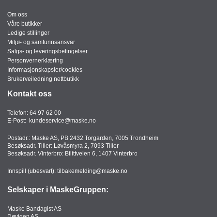
Om oss
Våre butikker
Ledige stillinger
Miljø- og samfunnsansvar
Salgs- og leveringsbetingelser
Personvernerklæring
Informasjonskapsler/cookies
Brukerveiledning nettbutikk
Kontakt oss
Telefon:
64 97 62 00
E-Post:
kundeservice@maske.no
Postadr.: Maske AS, PB 2432 Torgarden, 7005 Trondheim
Besøksadr. Tiller: Løvåsmyra 2, 7093 Tiller
Besøksadr. Vinterbro: Bilittveien 6, 1407 Vinterbro
Innspill (ubesvart):
tilbakemelding@maske.no
Selskaper i MaskeGruppen:
Maske Bandagist AS
Døvigen AS