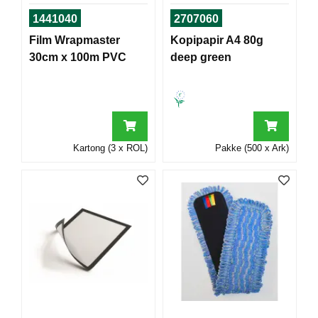
T
1441040
2707060
O
R
Film Wrapmaster
Kopipapir A4 80g
/
30cm x 100m PVC
deep green
S
K
O
L
E
Kartong (3 x ROL)
Pakke (500 x Ark)
D
A
T
A
/
E
R
G
O
N
O
M