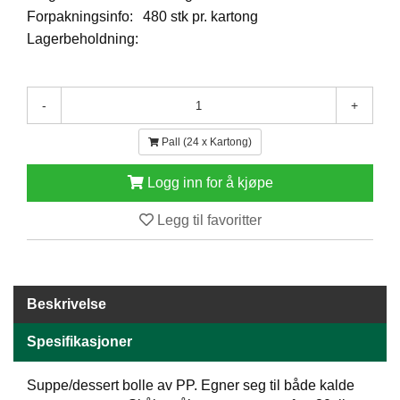
E
Forpakningsinfo:
480 stk pr. kartong
N
Lagerbeholdning:
H
O
L
D
-
+
/
T
Pall (24 x Kartong)
Ø
R
Logg inn for å kjøpe
K
Legg til favoritter
K
A
N
T
Beskrivelse
I
N
Spesifikasjoner
E
/
K
Suppe/dessert bolle av PP. Egner seg til både kalde