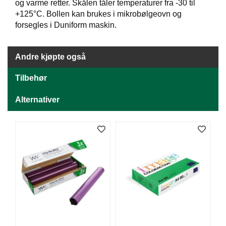
J
og varme retter. Skålen tåler temperaturer fra -30 til
Ø
+125°C. Bollen kan brukes i mikrobølgeovn og
K
forsegles i Duniform maskin.
K
E
N
Andre kjøpte også
Tilbehør
E
M
Alternativer
B
A
L
L
A
S
J
E
K
O
N