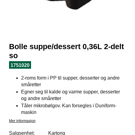
I
L
J
Ø
S
O
R
T
Bolle suppe/dessert 0,36L 2-delt
I
M
so
E
N
1751020
T
2-roms form i PP til supper, desserter og andre
småretter
H
Egner seg til kalde og varme supper, desserter
E
og andre småretter
L
Tåler mikrobølgov. Kan forsegles i Duniform-
S
maskin
E
Mer informasjon
Salgsenhet:
Kartong
R