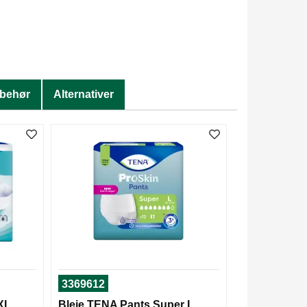
lbehør
Alternativer
3369612
 XL
Bleie TENA Pants Super L