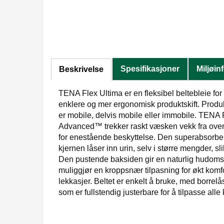
Spesifikasjoner
Miljøin
Beskrivelse
TENA Flex Ultima er en fleksibel beltebleie for 
enklere og mer ergonomisk produktskift. Produ
er mobile, delvis mobile eller immobile. TEN
Advanced™ trekker raskt væsken vekk fra overf
for enestående beskyttelse. Den superabsorbe
kjernen låser inn urin, selv i større mengder, sli
Den pustende baksiden gir en naturlig hudomso
muliggjør en kroppsnær tilpasning for økt komf
lekkasjer. Beltet er enkelt å bruke, med borrelås
som er fullstendig justerbare for å tilpasse alle