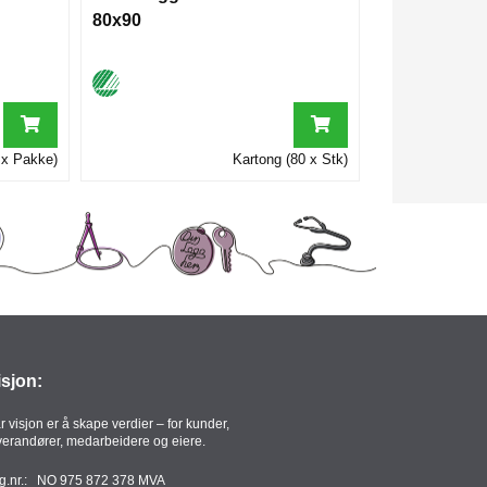
80x90
 x Pakke)
Kartong (80 x Stk)
isjon:
r visjon er å skape verdier – for kunder,
verandører, medarbeidere og eiere.
g.nr.: NO 975 872 378 MVA