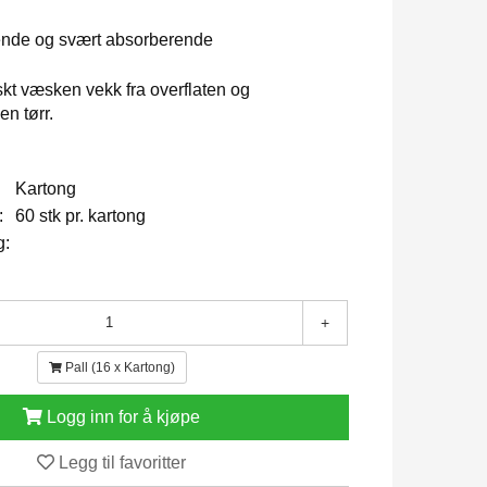
ende og svært absorberende
skt væsken vekk fra overflaten og
en tørr.
Kartong
:
60 stk pr. kartong
g:
+
Pall (16 x Kartong)
Logg inn for å kjøpe
Legg til favoritter