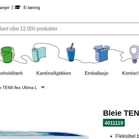
|
anjer
E-læring
nhold/tørk
Kantine/kjøkken
Emballasje
Kontor/
e TENA flex Ultima L
Bleie TEN
4011119
Fleksibel b