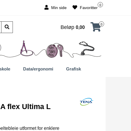
0
Min side
Favoritter
0
Beløp
0,00
skole
Data/ergonomi
Grafisk
A flex Ultima L
eltebleie utformet for enklere