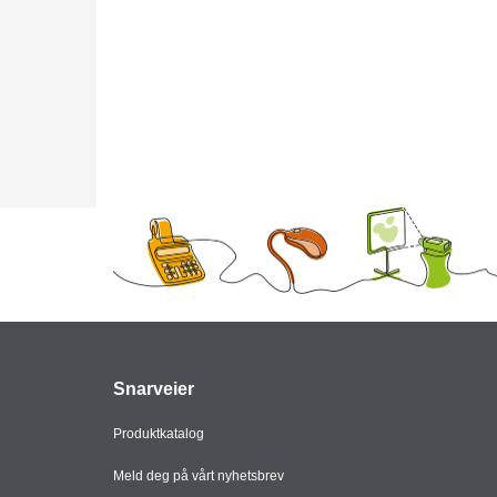
Snarveier
Produktkatalog
Meld deg på vårt nyhetsbrev