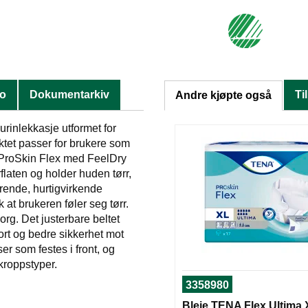
fo
Dokumentarkiv
Ti
Andre kjøpte også
urinlekkasje utformet for
ktet passer for brukere som
A ProSkin Flex med FeelDry
laten og holder huden tørr,
rende, hurtigvirkende
k at brukeren føler seg tørr.
rg. Det justerbare beltet
ort og bedre sikkerhet mot
er som festes i front, og
 kroppstyper.
3358980
Bleie TENA Flex Ultima