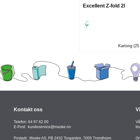
Excellent Z-fold 2l
Kartong (25
Kontakt oss
V
Telefon:
64 97 62 00
Vå
E-Post:
kundeservice@maske.no
le
Postadr.: Maske AS, PB 2432 Torgarden, 7005 Trondheim
Or